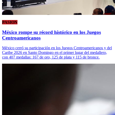
PASION
México rompe su récord histórico en los Juegos
Centroamericanos
México cerró su participación en los Juegos Centroamericanos y del
Caribe 2026 en Santo Domingo en el primer lugar del medallero,
con 407 medallas: 167 de oro, 125 de plata y 115 de bronce.