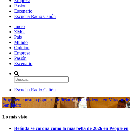
Empresa
Pasión
Escenario
Escucha Radio Cañón
Inicio
ZMG
País
Mundo
Opinión
Empresa
Pasión
Escenario
Escucha Radio Cañón
Proponen consulta popular por desarrollo de vivienda en Mirador de
San Isidro
Lo más visto
Belinda se corona como la más bella de 2026 en People en