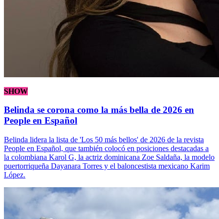
SHOW
Belinda se corona como la más bella de 2026 en
People en Español
Belinda lidera la lista de 'Los 50 más bellos' de 2026 de la revista
People en Español, que también colocó en posiciones destacadas a
la colombiana Karol G, la actriz dominicana Zoe Saldaña, la modelo
puertorriqueña Dayanara Torres y el baloncestista mexicano Karim
López.