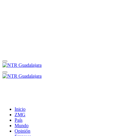
Inicio
ZMG
País
Mundo
Opinión