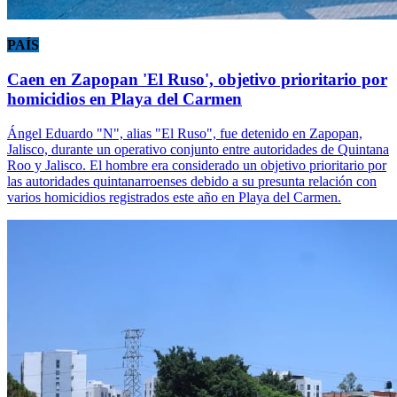
PAÍS
Caen en Zapopan 'El Ruso', objetivo prioritario por
homicidios en Playa del Carmen
Ángel Eduardo "N", alias "El Ruso", fue detenido en Zapopan,
Jalisco, durante un operativo conjunto entre autoridades de Quintana
Roo y Jalisco. El hombre era considerado un objetivo prioritario por
las autoridades quintanarroenses debido a su presunta relación con
varios homicidios registrados este año en Playa del Carmen.