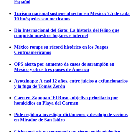
Español
Turismo nacional sostiene al sector en México: 7.5 de cada
10 huéspedes son mexicanos
Día Internacional del Gato: La historia del felino que
conquistó nuestros hogares e internet
México rompe su récord histórico en los Juegos
Centroamericanos
OPS alerta por aumento de casos de sarampión en
México y otros tres países de Ámerica
Ayotzinapa: A casi 12 años, entre juicios a exfuncionarios
y la fuga de Tomás Zerón
Caen en Zapopan 'El Ruso', objetivo prioritario por
homicidios en Playa del Carmen
Pide regidora investigar dictámenes y desalojo de vecinos
en Mirador de San Isidro
Ciclosporiasis no representa un riesgo epidemiológico