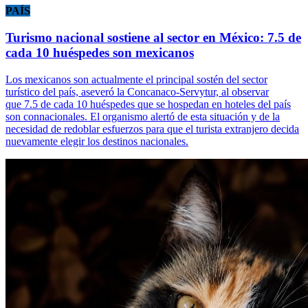
PAÍS
Turismo nacional sostiene al sector en México: 7.5 de
cada 10 huéspedes son mexicanos
Los mexicanos son actualmente el principal sostén del sector
turístico del país, aseveró la Concanaco-Servytur, al observar
que 7.5 de cada 10 huéspedes que se hospedan en hoteles del país
son connacionales. El organismo alertó de esta situación y de la
necesidad de redoblar esfuerzos para que el turista extranjero decida
nuevamente elegir los destinos nacionales.