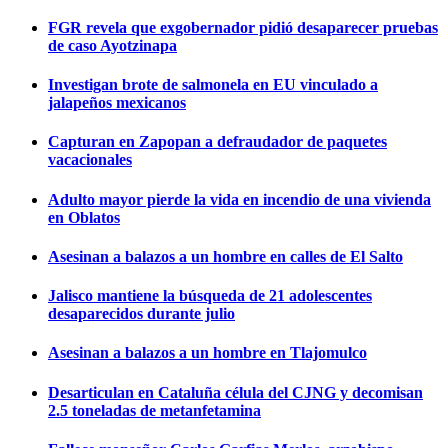
FGR revela que exgobernador pidió desaparecer pruebas
de caso Ayotzinapa
Investigan brote de salmonela en EU vinculado a
jalapeños mexicanos
Capturan en Zapopan a defraudador de paquetes
vacacionales
Adulto mayor pierde la vida en incendio de una vivienda
en Oblatos
Asesinan a balazos a un hombre en calles de El Salto
Jalisco mantiene la búsqueda de 21 adolescentes
desaparecidos durante julio
Asesinan a balazos a un hombre en Tlajomulco
Desarticulan en Cataluña célula del CJNG y decomisan
2.5 toneladas de metanfetamina