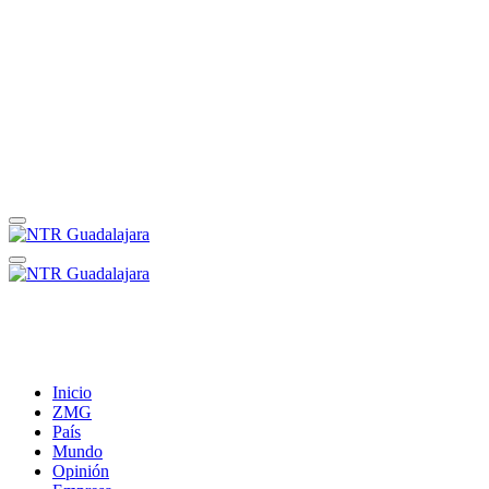
Inicio
ZMG
País
Mundo
Opinión