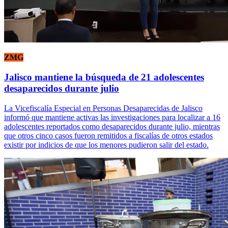
ZMG
Jalisco mantiene la búsqueda de 21 adolescentes
desaparecidos durante julio
La Vicefiscalía Especial en Personas Desaparecidas de Jalisco
informó que mantiene activas las investigaciones para localizar a 16
adolescentes reportados como desaparecidos durante julio, mientras
que otros cinco casos fueron remitidos a fiscalías de otros estados
existir por indicios de que los menores pudieron salir del estado.