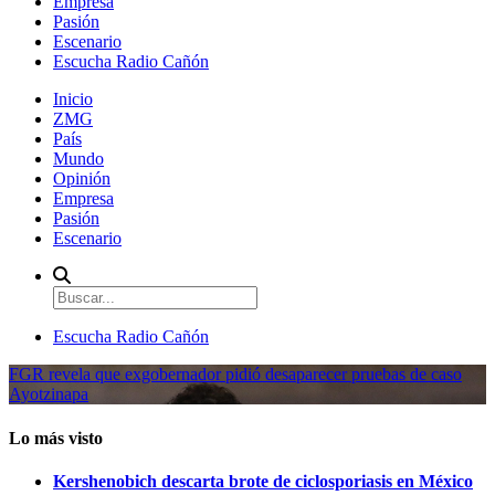
Empresa
Pasión
Escenario
Escucha Radio Cañón
Inicio
ZMG
País
Mundo
Opinión
Empresa
Pasión
Escenario
Escucha Radio Cañón
FGR revela que exgobernador pidió desaparecer pruebas de caso
Ayotzinapa
Lo más visto
Kershenobich descarta brote de ciclosporiasis en México