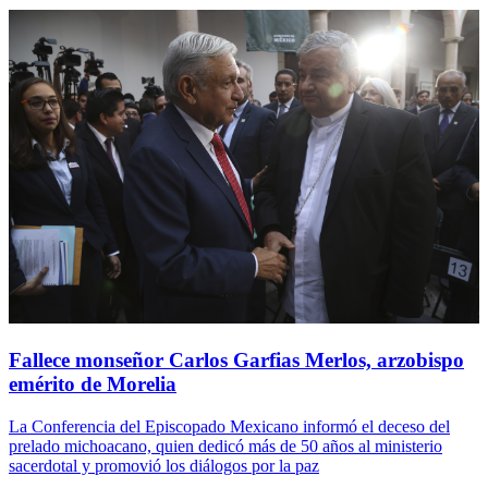
Fallece monseñor Carlos Garfias Merlos, arzobispo
emérito de Morelia
La Conferencia del Episcopado Mexicano informó el deceso del
prelado michoacano, quien dedicó más de 50 años al ministerio
sacerdotal y promovió los diálogos por la paz