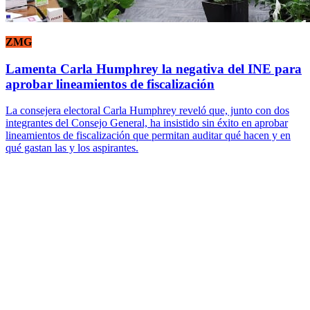
ZMG
Lamenta Carla Humphrey la negativa del INE para
aprobar lineamientos de fiscalización
La consejera electoral Carla Humphrey reveló que, junto con dos
integrantes del Consejo General, ha insistido sin éxito en aprobar
lineamientos de fiscalización que permitan auditar qué hacen y en
qué gastan las y los aspirantes.