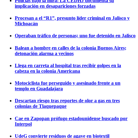
Policías bajo la mira: La CEDHJ documenta su
implicación en desapariciones forzadas
Procesan a el “R1”, presunto líder criminal en Jalisco y
Michoacán
Operaban tráfico de personas; uno fue detenido en Jalisco
Balean a hombre en calles de la colonia Buenos Aires;
detonación alarma a vecinos
Llega en carreta al hospital tras recibir golpes en la
cabeza en la colonia Americana
Motociclista fue perseguido y asesinado frente a un
templo en Guadalajara
Descartan riesgo tras reportes de olor a gas en tres
colonias de Tlaquepaque
Cae en Zapopan prófugo estadounidense buscado por
Interpol
UdeG convierte residuos de agave en biotextil