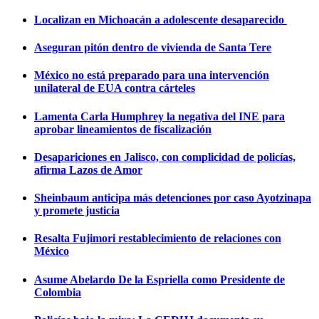
Localizan en Michoacán a adolescente desaparecido
Aseguran pitón dentro de vivienda de Santa Tere
México no está preparado para una intervención
unilateral de EUA contra cárteles
Lamenta Carla Humphrey la negativa del INE para
aprobar lineamientos de fiscalización
Desapariciones en Jalisco, con complicidad de policías,
afirma Lazos de Amor
Sheinbaum anticipa más detenciones por caso Ayotzinapa
y promete justicia
Resalta Fujimori restablecimiento de relaciones con
México
Asume Abelardo De la Espriella como Presidente de
Colombia