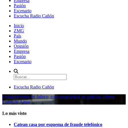
Empresa
Pasión
Escenario
Escucha Radio Cañón
Inicio
ZMG
País
Mundo
Opinión
Empresa
Pasión
Escenario
Escucha Radio Cañón
Desapariciones en Jalisco, con complicidad de policías, afirma
Lazos de Amor
Lo más visto
Catean casa por esquema de fraude telefónico