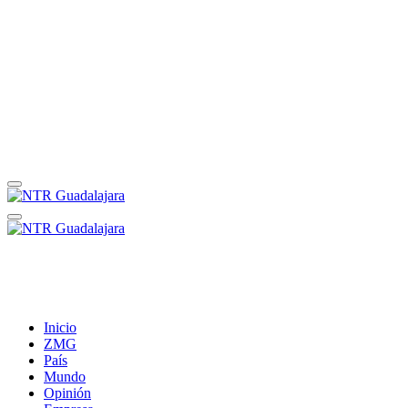
Inicio
ZMG
País
Mundo
Opinión