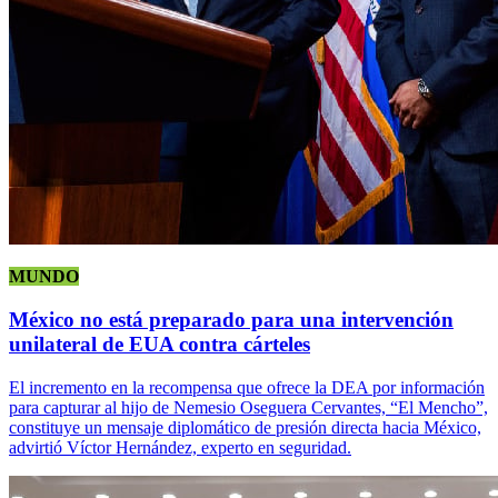
MUNDO
México no está preparado para una intervención
unilateral de EUA contra cárteles
El incremento en la recompensa que ofrece la DEA por información
para capturar al hijo de Nemesio Oseguera Cervantes, “El Mencho”,
constituye un mensaje diplomático de presión directa hacia México,
advirtió Víctor Hernández, experto en seguridad.