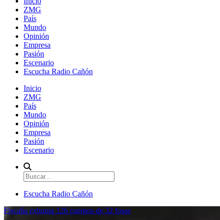
Inicio
ZMG
País
Mundo
Opinión
Empresa
Pasión
Escenario
Escucha Radio Cañón
Inicio
ZMG
País
Mundo
Opinión
Empresa
Pasión
Escenario
Escucha Radio Cañón
Fiscalía exhuma 126 cuerpos de 32 fosas