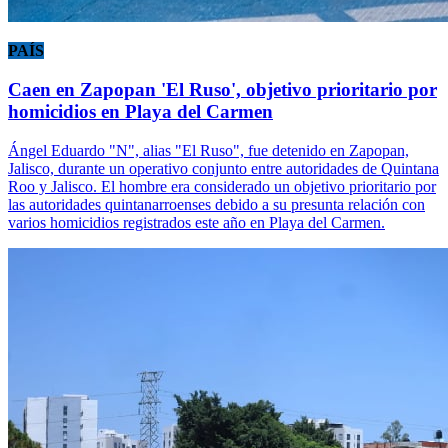
PAÍS
Caen en Zapopan 'El Ruso', objetivo prioritario por
homicidios en Playa del Carmen
Ángel Eduardo "N", alias "El Ruso", fue detenido en Zapopan,
Jalisco, durante un operativo conjunto entre autoridades de Quintana
Roo y Jalisco. El hombre era considerado un objetivo prioritario por
las autoridades quintanarroenses debido a su presunta relación con
varios homicidios registrados este año en Playa del Carmen.