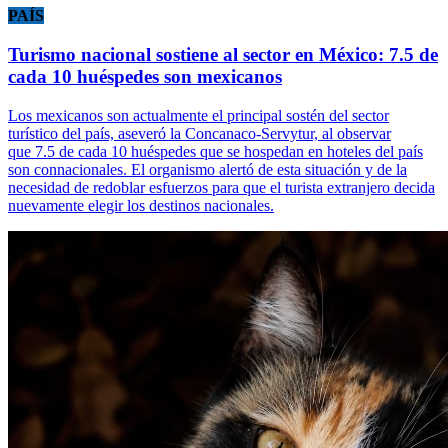
PAÍS
Turismo nacional sostiene al sector en México: 7.5 de
cada 10 huéspedes son mexicanos
Los mexicanos son actualmente el principal sostén del sector
turístico del país, aseveró la Concanaco-Servytur, al observar
que 7.5 de cada 10 huéspedes que se hospedan en hoteles del país
son connacionales. El organismo alertó de esta situación y de la
necesidad de redoblar esfuerzos para que el turista extranjero decida
nuevamente elegir los destinos nacionales.