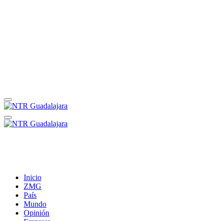
Inicio
ZMG
País
Mundo
Opinión