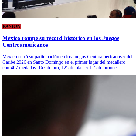
PASION
México rompe su récord histórico en los Juegos
Centroamericanos
México cerró su participación en los Juegos Centroamericanos y del
Caribe 2026 en Santo Domingo en el primer lugar del medallero,
con 407 medallas: 167 de oro, 125 de plata y 115 de bronce.