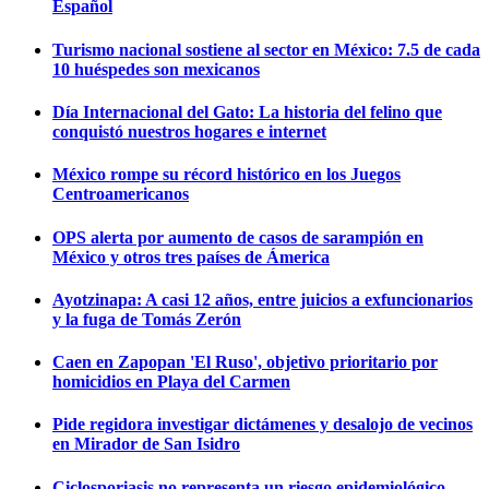
Español
Turismo nacional sostiene al sector en México: 7.5 de cada
10 huéspedes son mexicanos
Día Internacional del Gato: La historia del felino que
conquistó nuestros hogares e internet
México rompe su récord histórico en los Juegos
Centroamericanos
OPS alerta por aumento de casos de sarampión en
México y otros tres países de Ámerica
Ayotzinapa: A casi 12 años, entre juicios a exfuncionarios
y la fuga de Tomás Zerón
Caen en Zapopan 'El Ruso', objetivo prioritario por
homicidios en Playa del Carmen
Pide regidora investigar dictámenes y desalojo de vecinos
en Mirador de San Isidro
Ciclosporiasis no representa un riesgo epidemiológico