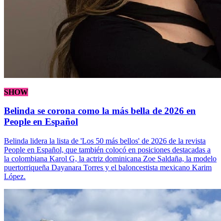
SHOW
Belinda se corona como la más bella de 2026 en
People en Español
Belinda lidera la lista de 'Los 50 más bellos' de 2026 de la revista
People en Español, que también colocó en posiciones destacadas a
la colombiana Karol G, la actriz dominicana Zoe Saldaña, la modelo
puertorriqueña Dayanara Torres y el baloncestista mexicano Karim
López.