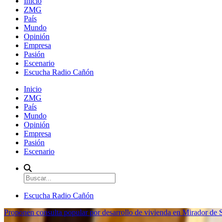
Inicio
ZMG
País
Mundo
Opinión
Empresa
Pasión
Escenario
Escucha Radio Cañón
Inicio
ZMG
País
Mundo
Opinión
Empresa
Pasión
Escenario
Escucha Radio Cañón
Proponen consulta popular por desarrollo de vivienda en Mirador de S