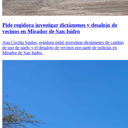
Pide regidora investigar dictámenes y desalojo de
vecinos en Mirador de San Isidro
Ana Cecilia Santos, regidora pidió investigar dictámenes de cambio
de uso de suelo y el desalojo de vecinos por parte de policías en
Mirador de San Isidro.