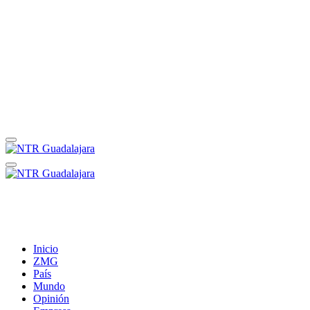
Inicio
ZMG
País
Mundo
Opinión