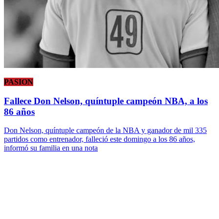
PASION
Fallece Don Nelson, quíntuple campeón NBA, a los
86 años
Don Nelson, quíntuple campeón de la NBA y ganador de mil 335
partidos como entrenador, falleció este domingo a los 86 años,
informó su familia en una nota