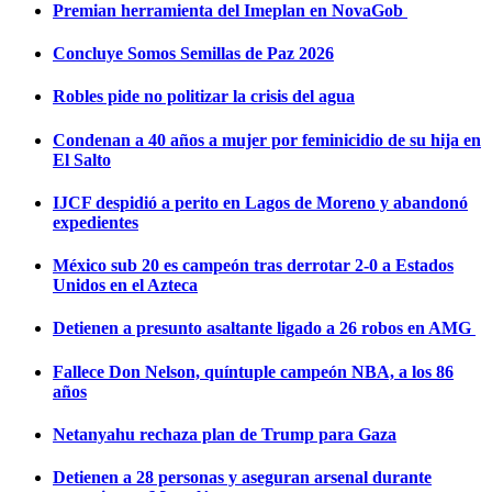
Premian herramienta del Imeplan en NovaGob
Concluye Somos Semillas de Paz 2026
Robles pide no politizar la crisis del agua
Condenan a 40 años a mujer por feminicidio de su hija en
El Salto
IJCF despidió a perito en Lagos de Moreno y abandonó
expedientes
México sub 20 es campeón tras derrotar 2-0 a Estados
Unidos en el Azteca
Detienen a presunto asaltante ligado a 26 robos en AMG
Fallece Don Nelson, quíntuple campeón NBA, a los 86
años
Netanyahu rechaza plan de Trump para Gaza
Detienen a 28 personas y aseguran arsenal durante