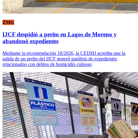
ZMG
IJCF despidió a perito en Lagos de Moreno y
abandonó expedientes
Mediante la recomendación 18/2026, la CEDHJ acredita que la
salida de un perito del IJCF generó parálisis de expedientes
relacionados con delitos de homicidio culposo