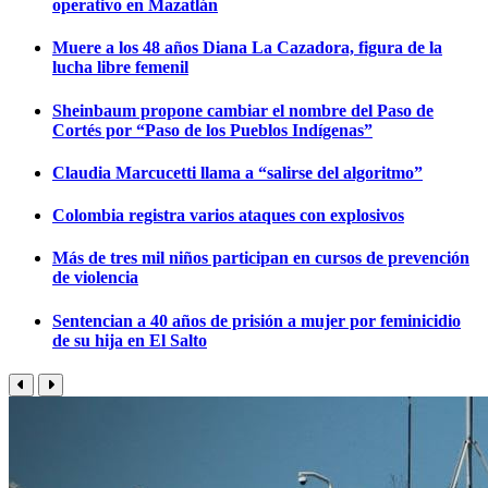
operativo en Mazatlán
Muere a los 48 años Diana La Cazadora, figura de la
lucha libre femenil
Sheinbaum propone cambiar el nombre del Paso de
Cortés por “Paso de los Pueblos Indígenas”
Claudia Marcucetti llama a “salirse del algoritmo”
Colombia registra varios ataques con explosivos
Más de tres mil niños participan en cursos de prevención
de violencia
Sentencian a 40 años de prisión a mujer por feminicidio
de su hija en El Salto