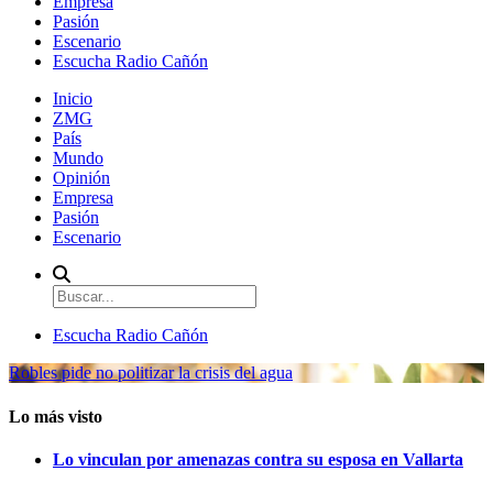
Empresa
Pasión
Escenario
Escucha Radio Cañón
Inicio
ZMG
País
Mundo
Opinión
Empresa
Pasión
Escenario
Escucha Radio Cañón
Robles pide no politizar la crisis del agua
Lo más visto
Lo vinculan por amenazas contra su esposa en Vallarta