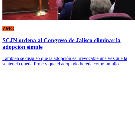
ZMG
SCJN ordena al Congreso de Jalisco eliminar la
adopción simple
También se dispuso que la adopción es irrevocable una vez que la
sentencia queda firme y que el adoptado hereda como un hijo.