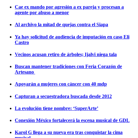
Cae ex mando por agresión a ex pareja y procesan a
agente por abuso a menor
Al archivo la mitad de quejas contra el Siapa
Ya hay solicitud de audiencia de imputación en caso Eli
Castro
Vecinos acusan retiro de árboles; Ijalvi niega tala
Buscan mantener tradiciones con Feria Corazón de
Artesano
Apoyarán a mujeres con cáncer con 40 mdp
Capturan a secuestradora buscada desde 2012
La evolución tiene nombre: ‘SuperArte’
Conexión México fortalecerá la escena musical de GDL
Karol G llega a su nueva era tras conquistar la cima
musical