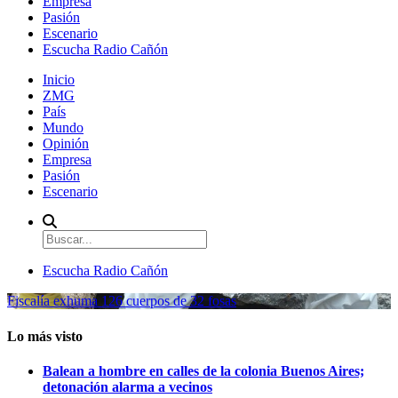
Empresa
Pasión
Escenario
Escucha Radio Cañón
Inicio
ZMG
País
Mundo
Opinión
Empresa
Pasión
Escenario
Escucha Radio Cañón
Fiscalía exhuma 126 cuerpos de 32 fosas
Lo más visto
Balean a hombre en calles de la colonia Buenos Aires;
detonación alarma a vecinos