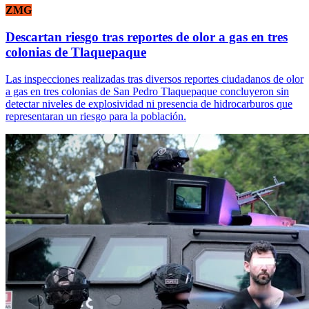
ZMG
Descartan riesgo tras reportes de olor a gas en tres
colonias de Tlaquepaque
Las inspecciones realizadas tras diversos reportes ciudadanos de olor
a gas en tres colonias de San Pedro Tlaquepaque concluyeron sin
detectar niveles de explosividad ni presencia de hidrocarburos que
representaran un riesgo para la población.