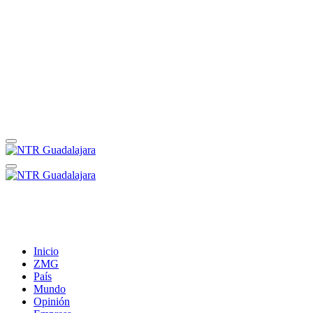
Inicio
ZMG
País
Mundo
Opinión