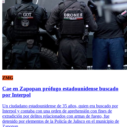
ZMG
Cae en Zapopan prófugo estadounidense buscado
por Interpol
Un ciudadano estadounidense de 35 años, quien era buscado por
Interpol y contaba con una orden de aprehensión con fines de
extradición por delitos relacionados con armas de fuego, fue
detenido por elementos de la Policía de Jalisco en el municipio de
Zapopan.