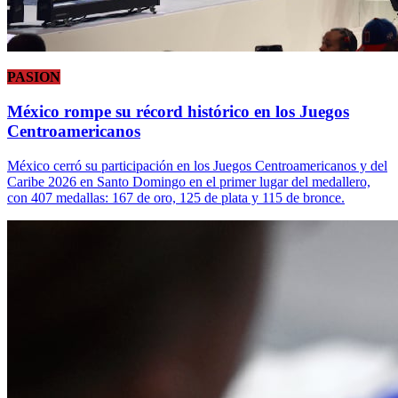
PASION
México rompe su récord histórico en los Juegos
Centroamericanos
México cerró su participación en los Juegos Centroamericanos y del
Caribe 2026 en Santo Domingo en el primer lugar del medallero,
con 407 medallas: 167 de oro, 125 de plata y 115 de bronce.