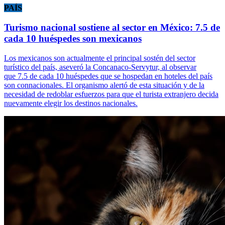
PAÍS
Turismo nacional sostiene al sector en México: 7.5 de
cada 10 huéspedes son mexicanos
Los mexicanos son actualmente el principal sostén del sector
turístico del país, aseveró la Concanaco-Servytur, al observar
que 7.5 de cada 10 huéspedes que se hospedan en hoteles del país
son connacionales. El organismo alertó de esta situación y de la
necesidad de redoblar esfuerzos para que el turista extranjero decida
nuevamente elegir los destinos nacionales.