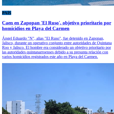
PAÍS
Caen en Zapopan 'El Ruso', objetivo prioritario por
homicidios en Playa del Carmen
Ángel Eduardo "N", alias "El Ruso", fue detenido en Zapopan,
Jalisco, durante un operativo conjunto entre autoridades de Quintana
Roo y Jalisco. El hombre era considerado un objetivo prioritario por
las autoridades quintanarroenses debido a su presunta relación con
varios homicidios registrados este año en Playa del Carmen.