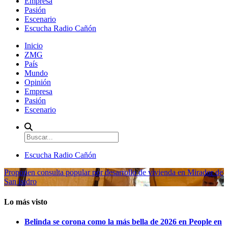
Empresa
Pasión
Escenario
Escucha Radio Cañón
Inicio
ZMG
País
Mundo
Opinión
Empresa
Pasión
Escenario
Escucha Radio Cañón
Proponen consulta popular por desarrollo de vivienda en Mirador de
San Isidro
Lo más visto
Belinda se corona como la más bella de 2026 en People en