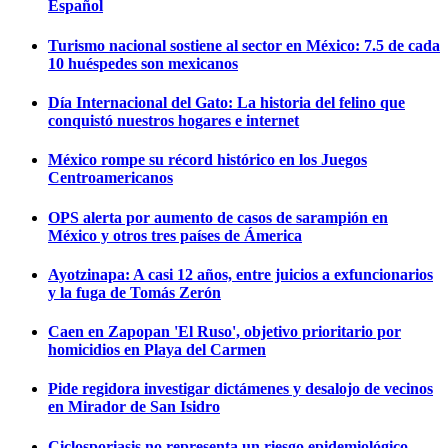
Español
Turismo nacional sostiene al sector en México: 7.5 de cada
10 huéspedes son mexicanos
Día Internacional del Gato: La historia del felino que
conquistó nuestros hogares e internet
México rompe su récord histórico en los Juegos
Centroamericanos
OPS alerta por aumento de casos de sarampión en
México y otros tres países de Ámerica
Ayotzinapa: A casi 12 años, entre juicios a exfuncionarios
y la fuga de Tomás Zerón
Caen en Zapopan 'El Ruso', objetivo prioritario por
homicidios en Playa del Carmen
Pide regidora investigar dictámenes y desalojo de vecinos
en Mirador de San Isidro
Ciclosporiasis no representa un riesgo epidemiológico