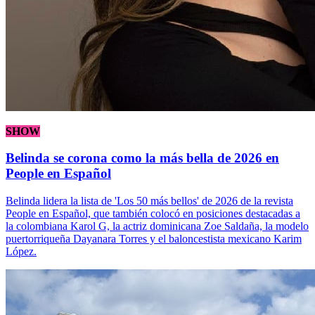
SHOW
Belinda se corona como la más bella de 2026 en
People en Español
Belinda lidera la lista de 'Los 50 más bellos' de 2026 de la revista
People en Español, que también colocó en posiciones destacadas a
la colombiana Karol G, la actriz dominicana Zoe Saldaña, la modelo
puertorriqueña Dayanara Torres y el baloncestista mexicano Karim
López.