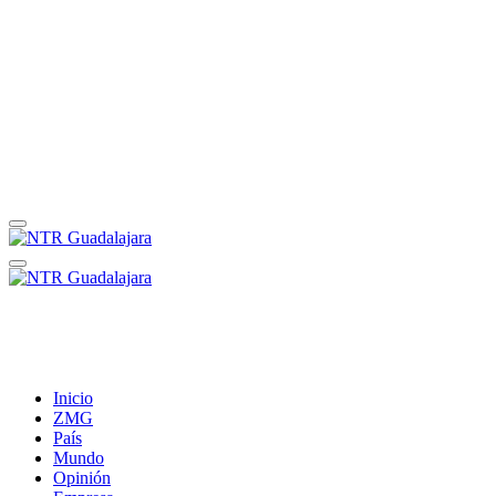
Inicio
ZMG
País
Mundo
Opinión