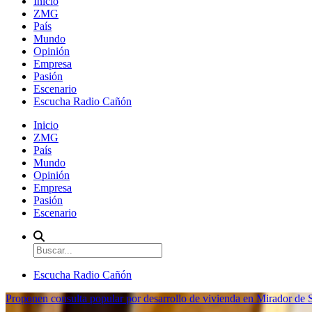
Inicio
ZMG
País
Mundo
Opinión
Empresa
Pasión
Escenario
Escucha Radio Cañón
Inicio
ZMG
País
Mundo
Opinión
Empresa
Pasión
Escenario
Escucha Radio Cañón
Proponen consulta popular por desarrollo de vivienda en Mirador de S