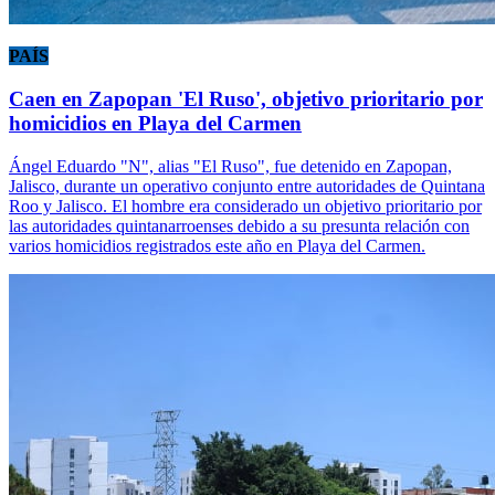
PAÍS
Caen en Zapopan 'El Ruso', objetivo prioritario por
homicidios en Playa del Carmen
Ángel Eduardo "N", alias "El Ruso", fue detenido en Zapopan,
Jalisco, durante un operativo conjunto entre autoridades de Quintana
Roo y Jalisco. El hombre era considerado un objetivo prioritario por
las autoridades quintanarroenses debido a su presunta relación con
varios homicidios registrados este año en Playa del Carmen.