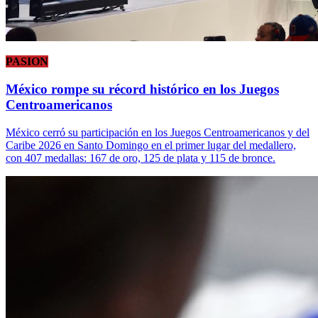
PASION
México rompe su récord histórico en los Juegos
Centroamericanos
México cerró su participación en los Juegos Centroamericanos y del
Caribe 2026 en Santo Domingo en el primer lugar del medallero,
con 407 medallas: 167 de oro, 125 de plata y 115 de bronce.