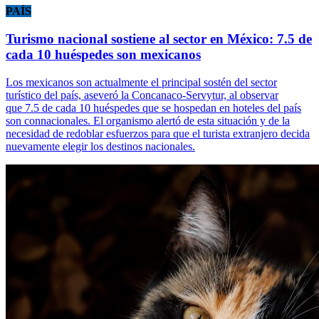
PAÍS
Turismo nacional sostiene al sector en México: 7.5 de
cada 10 huéspedes son mexicanos
Los mexicanos son actualmente el principal sostén del sector
turístico del país, aseveró la Concanaco-Servytur, al observar
que 7.5 de cada 10 huéspedes que se hospedan en hoteles del país
son connacionales. El organismo alertó de esta situación y de la
necesidad de redoblar esfuerzos para que el turista extranjero decida
nuevamente elegir los destinos nacionales.