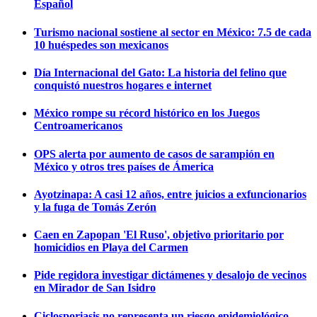
Español
Turismo nacional sostiene al sector en México: 7.5 de cada
10 huéspedes son mexicanos
Día Internacional del Gato: La historia del felino que
conquistó nuestros hogares e internet
México rompe su récord histórico en los Juegos
Centroamericanos
OPS alerta por aumento de casos de sarampión en
México y otros tres países de Ámerica
Ayotzinapa: A casi 12 años, entre juicios a exfuncionarios
y la fuga de Tomás Zerón
Caen en Zapopan 'El Ruso', objetivo prioritario por
homicidios en Playa del Carmen
Pide regidora investigar dictámenes y desalojo de vecinos
en Mirador de San Isidro
Ciclosporiasis no representa un riesgo epidemiológico