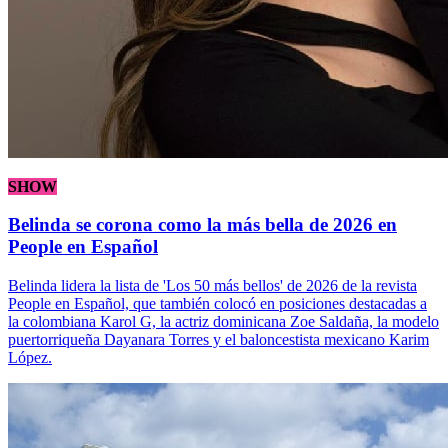
SHOW
Belinda se corona como la más bella de 2026 en
People en Español
Belinda lidera la lista de 'Los 50 más bellos' de 2026 de la revista
People en Español, que también colocó en posiciones destacadas a
la colombiana Karol G, la actriz dominicana Zoe Saldaña, la modelo
puertorriqueña Dayanara Torres y el baloncestista mexicano Karim
López.