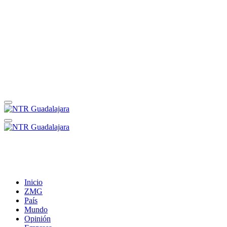
Inicio
ZMG
País
Mundo
Opinión