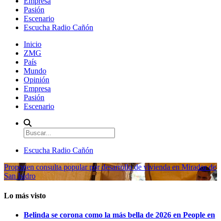
Empresa
Pasión
Escenario
Escucha Radio Cañón
Inicio
ZMG
País
Mundo
Opinión
Empresa
Pasión
Escenario
Escucha Radio Cañón
Proponen consulta popular por desarrollo de vivienda en Mirador de
San Isidro
Lo más visto
Belinda se corona como la más bella de 2026 en People en