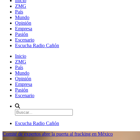
Inicio
ZMG
País
Mundo
Opinión
Empresa
Pasión
Escenario
Escucha Radio Cañón
Inicio
ZMG
País
Mundo
Opinión
Empresa
Pasión
Escenario
Escucha Radio Cañón
Comité de expertos abre la puerta al fracking en México