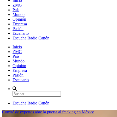
Inicio
ZMG
País
Mundo
Opinión
Empresa
Pasión
Escenario
Escucha Radio Cañón
Inicio
ZMG
País
Mundo
Opinión
Empresa
Pasión
Escenario
Escucha Radio Cañón
Comité de expertos abre la puerta al fracking en México