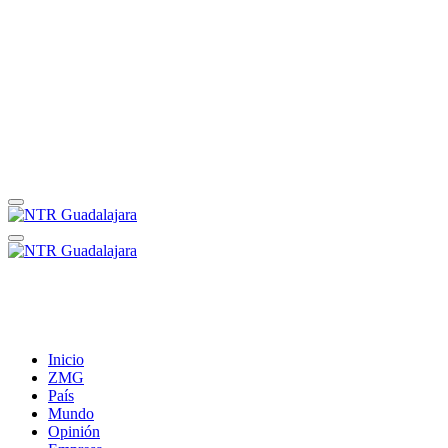
Inicio
ZMG
País
Mundo
Opinión