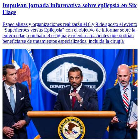
Impulsan jornada informativa sobre epilepsia en Six
Flags
Especialistas y organizaciones realizarán el 8 y 9 de agosto el evento
"Superhéroes versus Epilepsia" con el objetivo de informar sobre la
enfermedad, combatir el estigma y orientar a pacientes que podrían
beneficiarse de tratamientos especializados, incluida la cirugía