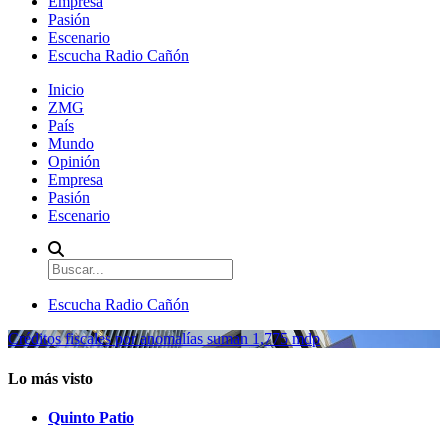
Empresa
Pasión
Escenario
Escucha Radio Cañón
Inicio
ZMG
País
Mundo
Opinión
Empresa
Pasión
Escenario
Escucha Radio Cañón
Créditos fiscales por anomalías suman 1,775 mdp
Lo más visto
Quinto Patio