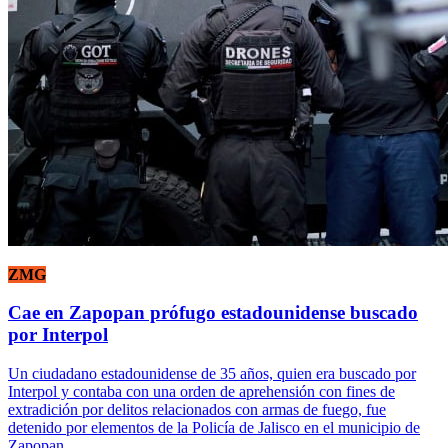
ZMG
Cae en Zapopan prófugo estadounidense buscado
por Interpol
Un ciudadano estadounidense de 35 años, quien era buscado por
Interpol y contaba con una orden de aprehensión con fines de
extradición por delitos relacionados con armas de fuego, fue
detenido por elementos de la Policía de Jalisco en el municipio de
Zapopan.