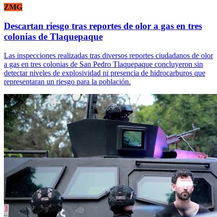
ZMG
Descartan riesgo tras reportes de olor a gas en tres
colonias de Tlaquepaque
Las inspecciones realizadas tras diversos reportes ciudadanos de olor
a gas en tres colonias de San Pedro Tlaquepaque concluyeron sin
detectar niveles de explosividad ni presencia de hidrocarburos que
representaran un riesgo para la población.