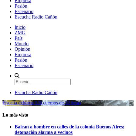
Empresa
Pasión
Escenario
Escucha Radio Cañón
Inicio
ZMG
País
Mundo
Opinión
Empresa
Pasión
Escenario
Escucha Radio Cañón
Fiscalía exhuma 126 cuerpos de 32 fosas
Lo más visto
Balean a hombre en calles de la colonia Buenos Aires;
detonación alarma a vecinos