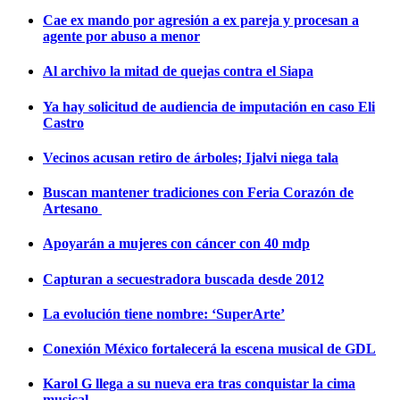
Cae ex mando por agresión a ex pareja y procesan a
agente por abuso a menor
Al archivo la mitad de quejas contra el Siapa
Ya hay solicitud de audiencia de imputación en caso Eli
Castro
Vecinos acusan retiro de árboles; Ijalvi niega tala
Buscan mantener tradiciones con Feria Corazón de
Artesano
Apoyarán a mujeres con cáncer con 40 mdp
Capturan a secuestradora buscada desde 2012
La evolución tiene nombre: ‘SuperArte’
Conexión México fortalecerá la escena musical de GDL
Karol G llega a su nueva era tras conquistar la cima
musical