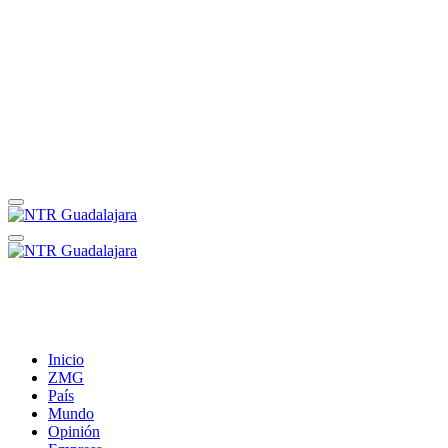
Inicio
ZMG
País
Mundo
Opinión