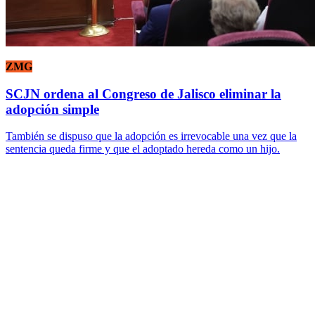
ZMG
SCJN ordena al Congreso de Jalisco eliminar la
adopción simple
También se dispuso que la adopción es irrevocable una vez que la
sentencia queda firme y que el adoptado hereda como un hijo.