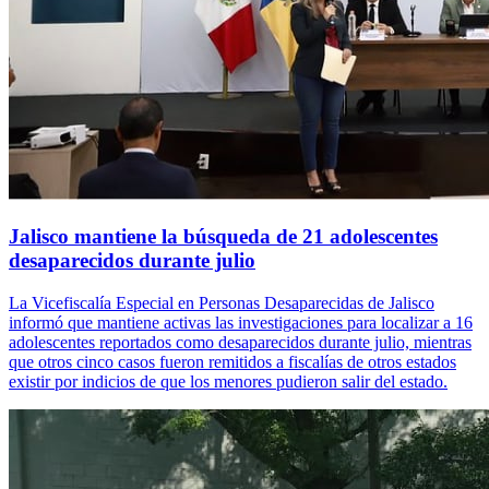
Jalisco mantiene la búsqueda de 21 adolescentes
desaparecidos durante julio
La Vicefiscalía Especial en Personas Desaparecidas de Jalisco
informó que mantiene activas las investigaciones para localizar a 16
adolescentes reportados como desaparecidos durante julio, mientras
que otros cinco casos fueron remitidos a fiscalías de otros estados
existir por indicios de que los menores pudieron salir del estado.