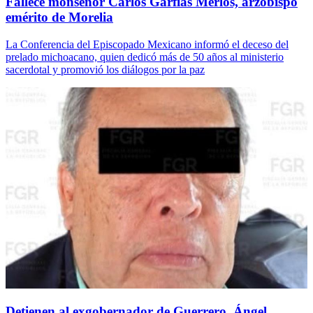
Fallece monseñor Carlos Garfias Merlos, arzobispo
emérito de Morelia
La Conferencia del Episcopado Mexicano informó el deceso del
prelado michoacano, quien dedicó más de 50 años al ministerio
sacerdotal y promovió los diálogos por la paz
Detienen al exgobernador de Guerrero, Ángel