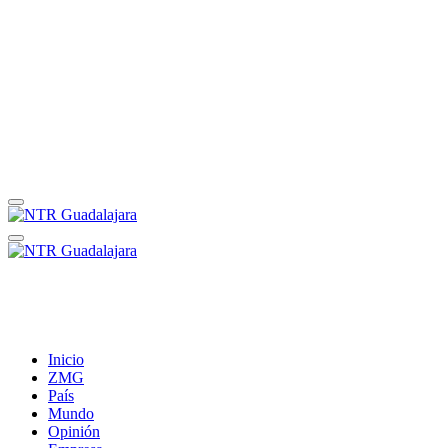
Inicio
ZMG
País
Mundo
Opinión