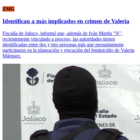
ZMG
Identifican a más implicados en crimen de Valeria
Fiscalía de Jalisco, informó que, además de Iván Martín "N",
recientemente vinculado a proceso, las autoridades tienen
identificadas entre dos y tres personas más que presuntamente
participaron en la planeación y ejecución del feminicidio de Valeria
Márquez.