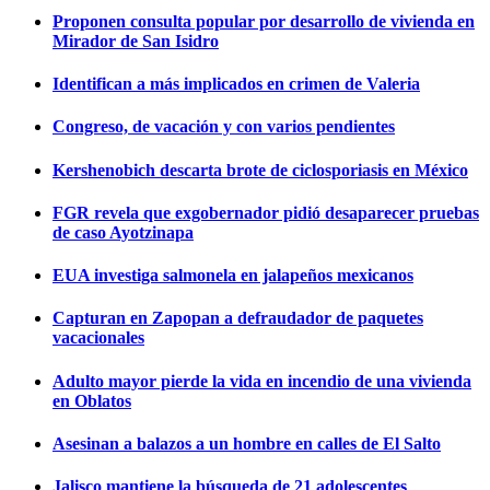
Proponen consulta popular por desarrollo de vivienda en
Mirador de San Isidro
Identifican a más implicados en crimen de Valeria
Congreso, de vacación y con varios pendientes
Kershenobich descarta brote de ciclosporiasis en México
FGR revela que exgobernador pidió desaparecer pruebas
de caso Ayotzinapa
EUA investiga salmonela en jalapeños mexicanos
Capturan en Zapopan a defraudador de paquetes
vacacionales
Adulto mayor pierde la vida en incendio de una vivienda
en Oblatos
Asesinan a balazos a un hombre en calles de El Salto
Jalisco mantiene la búsqueda de 21 adolescentes