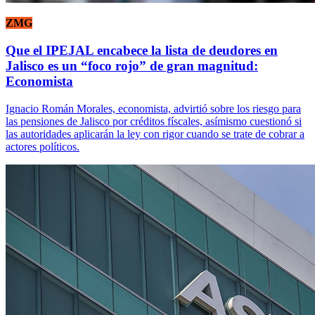
ZMG
Que el IPEJAL encabece la lista de deudores en
Jalisco es un “foco rojo” de gran magnitud:
Economista
Ignacio Román Morales, economista, advirtió sobre los riesgo para
las pensiones de Jalisco por créditos físcales, asímismo cuestionó si
las autoridades aplicarán la ley con rigor cuando se trate de cobrar a
actores políticos.