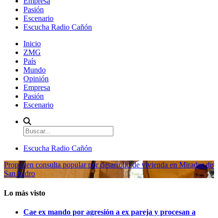
Empresa
Pasión
Escenario
Escucha Radio Cañón
Inicio
ZMG
País
Mundo
Opinión
Empresa
Pasión
Escenario
Escucha Radio Cañón
Proponen consulta popular por desarrollo de vivienda en Mirador de
San Isidro
Lo más visto
Cae ex mando por agresión a ex pareja y procesan a