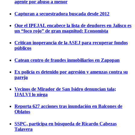
agente por abuso a menor
Capturan a secuestradora buscada desde 2012
Que el IPEJAL encabece la lista de deudores en Jalisco es
un “foco rojo” de gran magnitud: Economista
Critican inoperancia de la ASEJ para recuperar fondos
públicos
Catean centro de fraudes inmobiliarios en Zapopan
Ex policía es detenido por agresión y amenzas contra su
pareja
Vecinos de Mirador de San Isidro denuncian tala;
IJALVI lo niega
Reporta 627 acciones tras inundación en Balcones de
Oblatos
SSPC, participa en búsqueda de Ricardo Cabezas
Talavera