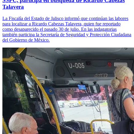
SSPC, participa en búsqueda de Ricardo Cabezas
Talavera
La Fiscalía del Estado de Jalisco informó que continúan las labores
para localizar a Ricardo Cabezas Talavera, quien fue reportado
como desaparecido el pasado 30 de julio. En las indagatorias
también participa la Secretaría de Seguridad y Protección Ciudadana
del Gobierno de México.