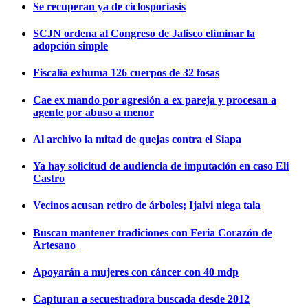
Se recuperan ya de ciclosporiasis
SCJN ordena al Congreso de Jalisco eliminar la
adopción simple
Fiscalía exhuma 126 cuerpos de 32 fosas
Cae ex mando por agresión a ex pareja y procesan a
agente por abuso a menor
Al archivo la mitad de quejas contra el Siapa
Ya hay solicitud de audiencia de imputación en caso Eli
Castro
Vecinos acusan retiro de árboles; Ijalvi niega tala
Buscan mantener tradiciones con Feria Corazón de
Artesano
Apoyarán a mujeres con cáncer con 40 mdp
Capturan a secuestradora buscada desde 2012