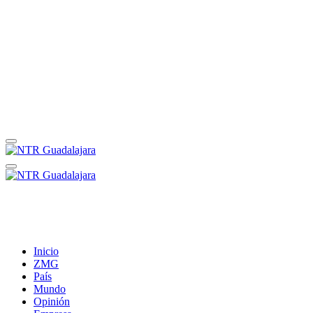
Inicio
ZMG
País
Mundo
Opinión