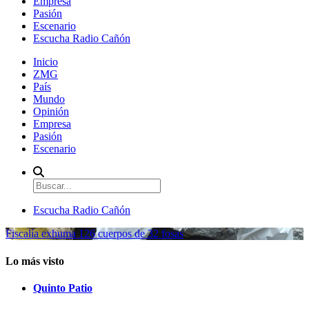
Empresa
Pasión
Escenario
Escucha Radio Cañón
Inicio
ZMG
País
Mundo
Opinión
Empresa
Pasión
Escenario
Escucha Radio Cañón
Fiscalía exhuma 126 cuerpos de 32 fosas
Lo más visto
Quinto Patio