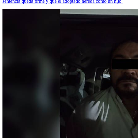
sentencia queda firme y que el adoptado hereda como un hijo.