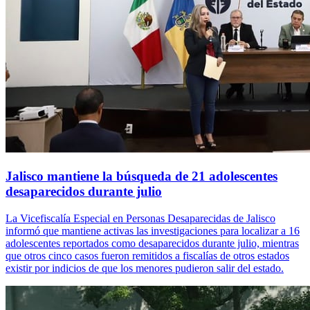
Jalisco mantiene la búsqueda de 21 adolescentes
desaparecidos durante julio
La Vicefiscalía Especial en Personas Desaparecidas de Jalisco
informó que mantiene activas las investigaciones para localizar a 16
adolescentes reportados como desaparecidos durante julio, mientras
que otros cinco casos fueron remitidos a fiscalías de otros estados
existir por indicios de que los menores pudieron salir del estado.