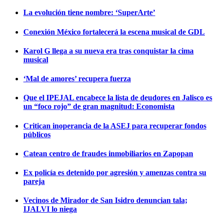
La evolución tiene nombre: ‘SuperArte’
Conexión México fortalecerá la escena musical de GDL
Karol G llega a su nueva era tras conquistar la cima
musical
‘Mal de amores’ recupera fuerza
Que el IPEJAL encabece la lista de deudores en Jalisco es
un “foco rojo” de gran magnitud: Economista
Critican inoperancia de la ASEJ para recuperar fondos
públicos
Catean centro de fraudes inmobiliarios en Zapopan
Ex policía es detenido por agresión y amenzas contra su
pareja
Vecinos de Mirador de San Isidro denuncian tala;
IJALVI lo niega