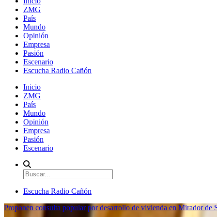
Inicio
ZMG
País
Mundo
Opinión
Empresa
Pasión
Escenario
Escucha Radio Cañón
Inicio
ZMG
País
Mundo
Opinión
Empresa
Pasión
Escenario
Escucha Radio Cañón
Proponen consulta popular por desarrollo de vivienda en Mirador de S