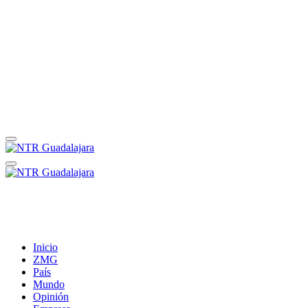
Inicio
ZMG
País
Mundo
Opinión