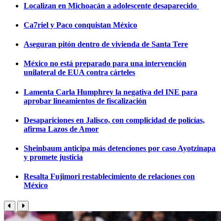
Localizan en Michoacán a adolescente desaparecido
Ca7riel y Paco conquistan México
Aseguran pitón dentro de vivienda de Santa Tere
México no está preparado para una intervención
unilateral de EUA contra cárteles
Lamenta Carla Humphrey la negativa del INE para
aprobar lineamientos de fiscalización
Desapariciones en Jalisco, con complicidad de policías,
afirma Lazos de Amor
Sheinbaum anticipa más detenciones por caso Ayotzinapa
y promete justicia
Resalta Fujimori restablecimiento de relaciones con
México