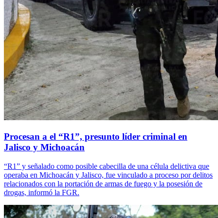
Procesan a el “R1”, presunto líder criminal en
Jalisco y Michoacán
“R1” y señalado como posible cabecilla de una célula delictiva que
operaba en Michoacán y Jalisco, fue vinculado a proceso por delitos
relacionados con la portación de armas de fuego y la posesión de
drogas, informó la FGR.