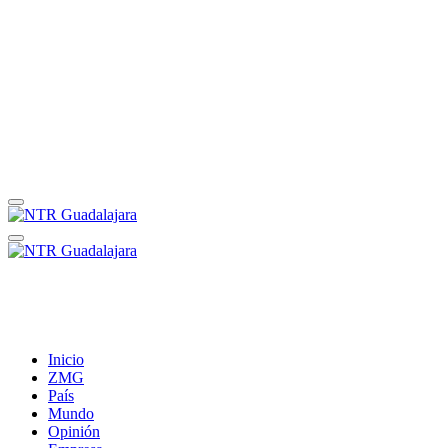
Inicio
ZMG
País
Mundo
Opinión