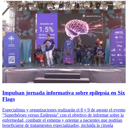
Impulsan jornada informativa sobre epilepsia en Six
Flags
Especialistas y organizaciones realizarán el 8 y 9 de agosto el evento
"Superhéroes versus Epilepsia" con el objetivo de informar sobre la
enfermedad, combatir el estigma y orientar a pacientes que podrían
beneficiarse de tratamientos especializados, incluida la cirugía