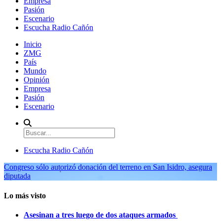
Empresa
Pasión
Escenario
Escucha Radio Cañón
Inicio
ZMG
País
Mundo
Opinión
Empresa
Pasión
Escenario
Escucha Radio Cañón
Congreso sólo autorizó donación del terreno en San Isidro, asegura
diputada
Lo más visto
Asesinan a tres luego de dos ataques armados