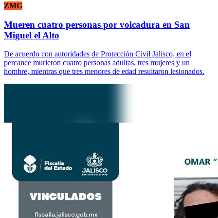
ZMG
Mueren cuatro personas por volcadura en San
Miguel el Alto
De acuerdo con autoridades de Protección Civil Jalisco, en el
percance murieron cuatro personas adultas, tres mujeres y un
hombre, mientras que tres menores de edad resultaron lesionados.