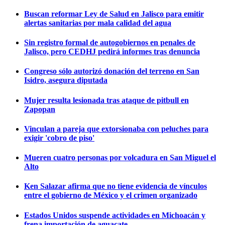
Buscan reformar Ley de Salud en Jalisco para emitir
alertas sanitarias por mala calidad del agua
Sin registro formal de autogobiernos en penales de
Jalisco, pero CEDHJ pedirá informes tras denuncia
Congreso sólo autorizó donación del terreno en San
Isidro, asegura diputada
Mujer resulta lesionada tras ataque de pitbull en
Zapopan
Vinculan a pareja que extorsionaba con peluches para
exigir 'cobro de piso'
Mueren cuatro personas por volcadura en San Miguel el
Alto
Ken Salazar afirma que no tiene evidencia de vínculos
entre el gobierno de México y el crimen organizado
Estados Unidos suspende actividades en Michoacán y
frena importación de aguacate