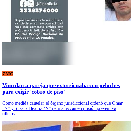
ZMG
Vinculan a pareja que extorsionaba con peluches
para exigir 'cobro de piso'
Como medida cautelar, el órgano jurisdiccional ordenó que Omar
"N" y Susana Beatriz "N" permanezcan en prisión preventiva
oficiosa.