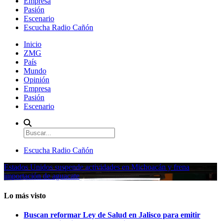
Empresa
Pasión
Escenario
Escucha Radio Cañón
Inicio
ZMG
País
Mundo
Opinión
Empresa
Pasión
Escenario
Escucha Radio Cañón
Estados Unidos suspende actividades en Michoacán y frena
importación de aguacate
Lo más visto
Buscan reformar Ley de Salud en Jalisco para emitir