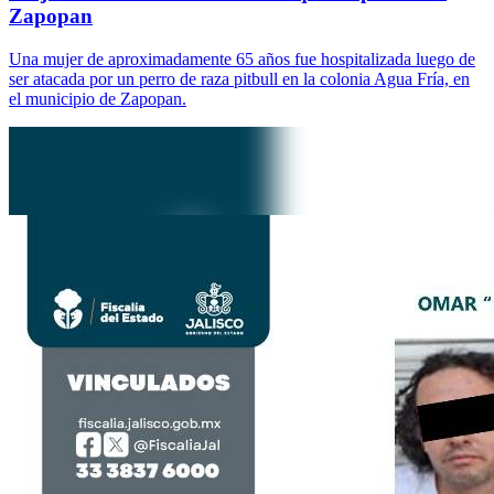
Zapopan
Una mujer de aproximadamente 65 años fue hospitalizada luego de
ser atacada por un perro de raza pitbull en la colonia Agua Fría, en
el municipio de Zapopan.