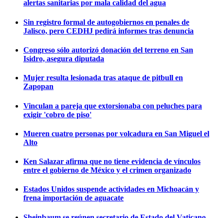
alertas sanitarias por mala calidad del agua
Sin registro formal de autogobiernos en penales de
Jalisco, pero CEDHJ pedirá informes tras denuncia
Congreso sólo autorizó donación del terreno en San
Isidro, asegura diputada
Mujer resulta lesionada tras ataque de pitbull en
Zapopan
Vinculan a pareja que extorsionaba con peluches para
exigir 'cobro de piso'
Mueren cuatro personas por volcadura en San Miguel el
Alto
Ken Salazar afirma que no tiene evidencia de vínculos
entre el gobierno de México y el crimen organizado
Estados Unidos suspende actividades en Michoacán y
frena importación de aguacate
Sheinbaum se reúnen secretario de Estado del Vaticano