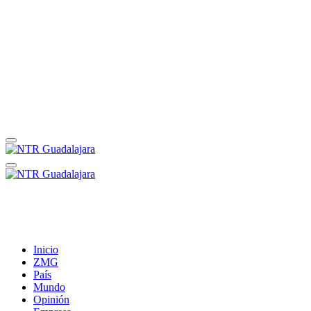
Inicio
ZMG
País
Mundo
Opinión