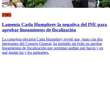
ZMG
Lamenta Carla Humphrey la negativa del INE para
aprobar lineamientos de fiscalización
La consejera electoral Carla Humphrey reveló que, junto con dos
integrantes del Consejo General, ha insistido sin éxito en aprobar
lineamientos de fiscalización que permitan auditar qué hacen y en
qué gastan las y los aspirantes.