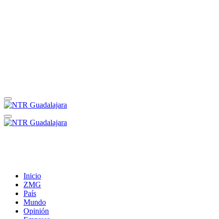
Inicio
ZMG
País
Mundo
Opinión