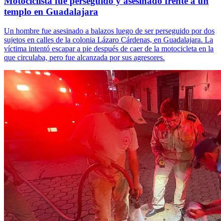
Motociclista fue perseguido y asesinado frente a un
templo en Guadalajara
Un hombre fue asesinado a balazos luego de ser perseguido por dos
sujetos en calles de la colonia Lázaro Cárdenas, en Guadalajara. La
víctima intentó escapar a pie después de caer de la motocicleta en la
que circulaba, pero fue alcanzada por sus agresores.