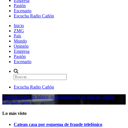
Empresa
Pasión
Escenario
Escucha Radio Cañón
Inicio
ZMG
País
Mundo
Opinión
Empresa
Pasión
Escenario
Escucha Radio Cañón
Desapariciones en Jalisco, con complicidad de policías, afirma
Lazos de Amor
Lo más visto
Catean casa por esquema de fraude telefónico