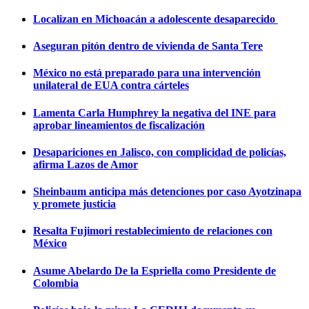
Localizan en Michoacán a adolescente desaparecido
Aseguran pitón dentro de vivienda de Santa Tere
México no está preparado para una intervención
unilateral de EUA contra cárteles
Lamenta Carla Humphrey la negativa del INE para
aprobar lineamientos de fiscalización
Desapariciones en Jalisco, con complicidad de policías,
afirma Lazos de Amor
Sheinbaum anticipa más detenciones por caso Ayotzinapa
y promete justicia
Resalta Fujimori restablecimiento de relaciones con
México
Asume Abelardo De la Espriella como Presidente de
Colombia