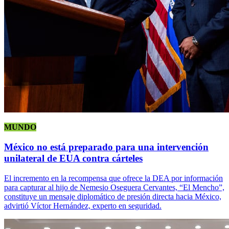
MUNDO
México no está preparado para una intervención
unilateral de EUA contra cárteles
El incremento en la recompensa que ofrece la DEA por información
para capturar al hijo de Nemesio Oseguera Cervantes, “El Mencho”,
constituye un mensaje diplomático de presión directa hacia México,
advirtió Víctor Hernández, experto en seguridad.