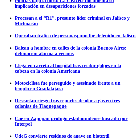
Policías bajo la mira: La CEDHJ documenta su
implicación en desapariciones forzadas
Procesan a el “R1”, presunto líder criminal en Jalisco y
Michoacán
Operaban tráfico de personas; uno fue detenido en Jalisco
Balean a hombre en calles de la colonia Buenos Aires;
detonación alarma a vecinos
Llega en carreta al hospital tras recibir golpes en la
cabeza en la colonia Americana
Motociclista fue perseguido y asesinado frente a un
templo en Guadalajara
Descartan riesgo tras reportes de olor a gas en tres
colonias de Tlaquepaque
Cae en Zapopan prófugo estadounidense buscado por
Interpol
UdeG convierte residuos de agave en biotextil