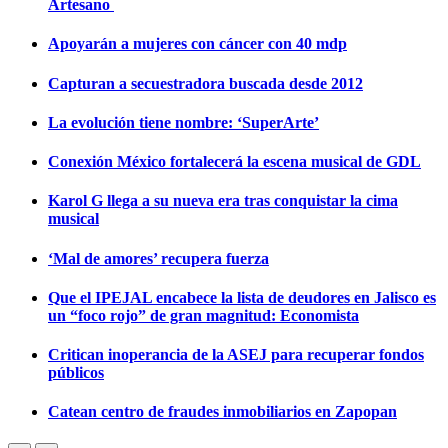
Artesano
Apoyarán a mujeres con cáncer con 40 mdp
Capturan a secuestradora buscada desde 2012
La evolución tiene nombre: ‘SuperArte’
Conexión México fortalecerá la escena musical de GDL
Karol G llega a su nueva era tras conquistar la cima
musical
‘Mal de amores’ recupera fuerza
Que el IPEJAL encabece la lista de deudores en Jalisco es
un “foco rojo” de gran magnitud: Economista
Critican inoperancia de la ASEJ para recuperar fondos
públicos
Catean centro de fraudes inmobiliarios en Zapopan