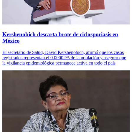
Kershenobich descarta brote de ciclosporiasis en
México
El secretario de Salud, David Kershenobich, afirmó que los casos
registrados representan el 0.00002% de la población y aseguró que
la vigilancia epidemiológica permanece activa en todo el país