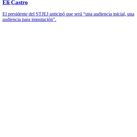
Eli Castro
El presidente del STJEJ anticipó que será “una audiencia inicial, una
audiencia para imputación”.