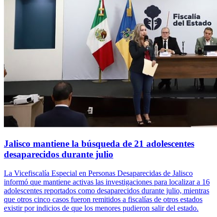
Jalisco mantiene la búsqueda de 21 adolescentes
desaparecidos durante julio
La Vicefiscalía Especial en Personas Desaparecidas de Jalisco
informó que mantiene activas las investigaciones para localizar a 16
adolescentes reportados como desaparecidos durante julio, mientras
que otros cinco casos fueron remitidos a fiscalías de otros estados
existir por indicios de que los menores pudieron salir del estado.