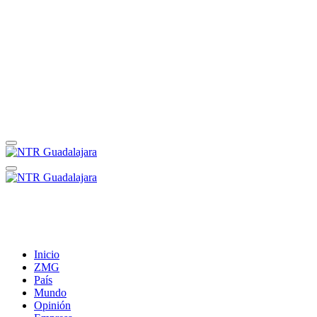
Inicio
ZMG
País
Mundo
Opinión