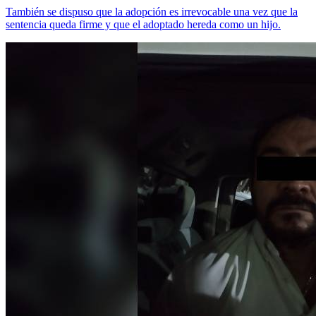
También se dispuso que la adopción es irrevocable una vez que la
sentencia queda firme y que el adoptado hereda como un hijo.