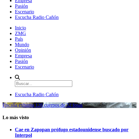
Empresa
Pasión
Escenario
Escucha Radio Cañón
Inicio
ZMG
País
Mundo
Opinión
Empresa
Pasión
Escenario
Escucha Radio Cañón
Fiscalía exhuma 126 cuerpos de 32 fosas
Lo más visto
Cae en Zapopan prófugo estadounidense buscado por
Interpol