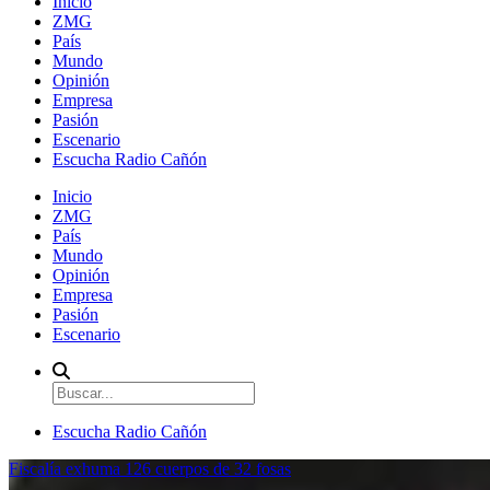
Inicio
ZMG
País
Mundo
Opinión
Empresa
Pasión
Escenario
Escucha Radio Cañón
Inicio
ZMG
País
Mundo
Opinión
Empresa
Pasión
Escenario
Escucha Radio Cañón
Fiscalía exhuma 126 cuerpos de 32 fosas