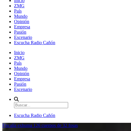
Inicio
ZMG
País
Mundo
Opinión
Empresa
Pasión
Escenario
Escucha Radio Cañón
Inicio
ZMG
País
Mundo
Opinión
Empresa
Pasión
Escenario
Escucha Radio Cañón
Fiscalía exhuma 126 cuerpos de 32 fosas