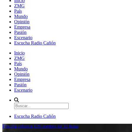
Inicio
ZMG
País
Mundo
Opinión
Empresa
Pasión
Escenario
Escucha Radio Cañón
Inicio
ZMG
País
Mundo
Opinión
Empresa
Pasión
Escenario
Escucha Radio Cañón
Fiscalía exhuma 126 cuerpos de 32 fosas