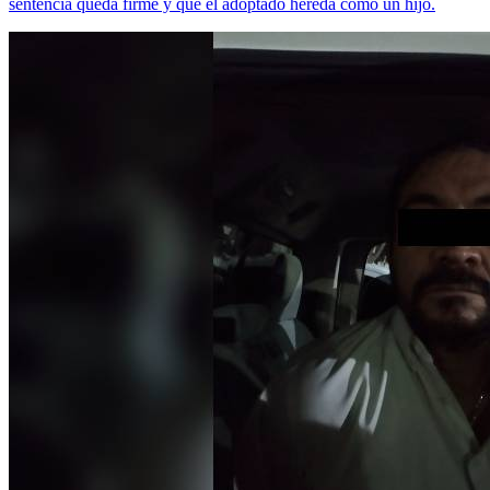
sentencia queda firme y que el adoptado hereda como un hijo.