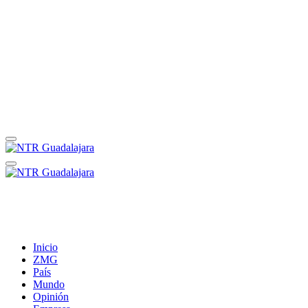
Inicio
ZMG
País
Mundo
Opinión