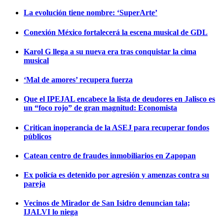
La evolución tiene nombre: ‘SuperArte’
Conexión México fortalecerá la escena musical de GDL
Karol G llega a su nueva era tras conquistar la cima
musical
‘Mal de amores’ recupera fuerza
Que el IPEJAL encabece la lista de deudores en Jalisco es
un “foco rojo” de gran magnitud: Economista
Critican inoperancia de la ASEJ para recuperar fondos
públicos
Catean centro de fraudes inmobiliarios en Zapopan
Ex policía es detenido por agresión y amenzas contra su
pareja
Vecinos de Mirador de San Isidro denuncian tala;
IJALVI lo niega