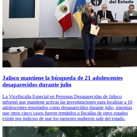
Jalisco mantiene la búsqueda de 21 adolescentes
desaparecidos durante julio
La Vicefiscalía Especial en Personas Desaparecidas de Jalisco
informó que mantiene activas las investigaciones para localizar a 16
adolescentes reportados como desaparecidos durante julio, mientras
que otros cinco casos fueron remitidos a fiscalías de otros estados
existir por indicios de que los menores pudieron salir del estado.