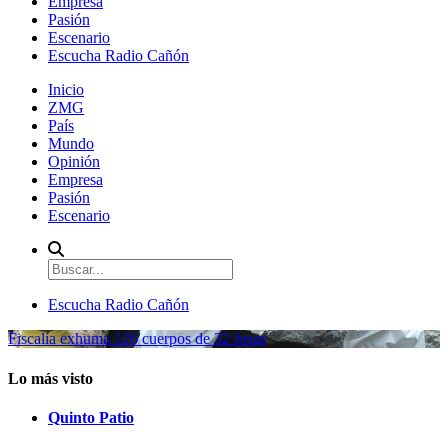
Empresa
Pasión
Escenario
Escucha Radio Cañón
Inicio
ZMG
País
Mundo
Opinión
Empresa
Pasión
Escenario
Escucha Radio Cañón
Fiscalía exhuma 126 cuerpos de 32 fosas
Lo más visto
Quinto Patio