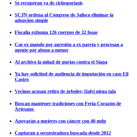
Se recuperan ya de ciclosporiasis
SCJN ordena al Congreso de Jalisco eliminar la
adopción simple
Fiscalía exhuma 126 cuerpos de 32 fosas
Cae ex mando por agresión a ex pareja y procesan a
agente por abuso a menor
Al archivo la mitad de quejas contra el Siapa
Ya hay solicitud de audiencia de imputación en caso Eli
Castro
Vecinos acusan retiro de árboles; Ijalvi niega tala
Buscan mantener tradiciones con Feria Corazón de
Artesano
Apoyarán a mujeres con cáncer con 40 mdp
Capturan a secuestradora buscada desde 2012