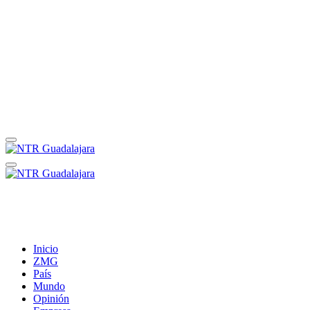
Inicio
ZMG
País
Mundo
Opinión