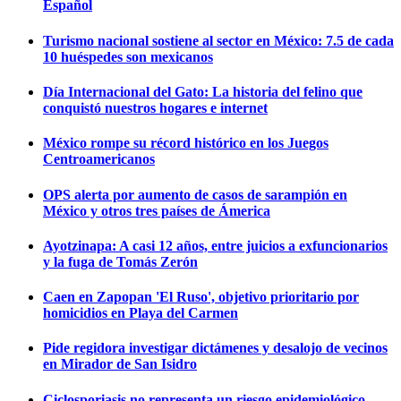
Español
Turismo nacional sostiene al sector en México: 7.5 de cada
10 huéspedes son mexicanos
Día Internacional del Gato: La historia del felino que
conquistó nuestros hogares e internet
México rompe su récord histórico en los Juegos
Centroamericanos
OPS alerta por aumento de casos de sarampión en
México y otros tres países de Ámerica
Ayotzinapa: A casi 12 años, entre juicios a exfuncionarios
y la fuga de Tomás Zerón
Caen en Zapopan 'El Ruso', objetivo prioritario por
homicidios en Playa del Carmen
Pide regidora investigar dictámenes y desalojo de vecinos
en Mirador de San Isidro
Ciclosporiasis no representa un riesgo epidemiológico