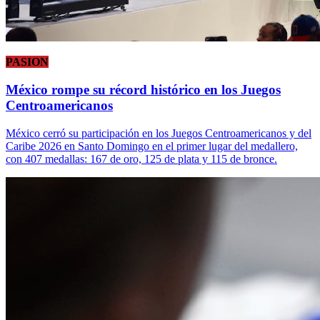
PASION
México rompe su récord histórico en los Juegos
Centroamericanos
México cerró su participación en los Juegos Centroamericanos y del
Caribe 2026 en Santo Domingo en el primer lugar del medallero,
con 407 medallas: 167 de oro, 125 de plata y 115 de bronce.