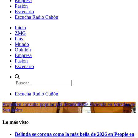
Empresa
Pasión
Escenario
Escucha Radio Cañón
Inicio
ZMG
País
Mundo
Opinión
Empresa
Pasión
Escenario
Escucha Radio Cañón
Proponen consulta popular por desarrollo de vivienda en Mirador de
San Isidro
Lo más visto
Belinda se corona como la más bella de 2026 en People en