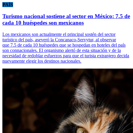
PAÍS
Turismo nacional sostiene al sector en México: 7.5 de
cada 10 huéspedes son mexicanos
Los mexicanos son actualmente el principal sostén del sector
turístico del país, aseveró la Concanaco-Servytur, al observar
que 7.5 de cada 10 huéspedes que se hospedan en hoteles del país
son connacionales. El organismo alertó de esta situación y de la
necesidad de redoblar esfuerzos para que el turista extranjero decida
nuevamente elegir los destinos nacionales.