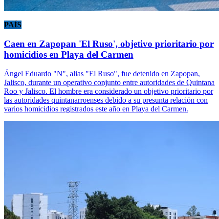
PAÍS
Caen en Zapopan 'El Ruso', objetivo prioritario por
homicidios en Playa del Carmen
Ángel Eduardo "N", alias "El Ruso", fue detenido en Zapopan,
Jalisco, durante un operativo conjunto entre autoridades de Quintana
Roo y Jalisco. El hombre era considerado un objetivo prioritario por
las autoridades quintanarroenses debido a su presunta relación con
varios homicidios registrados este año en Playa del Carmen.