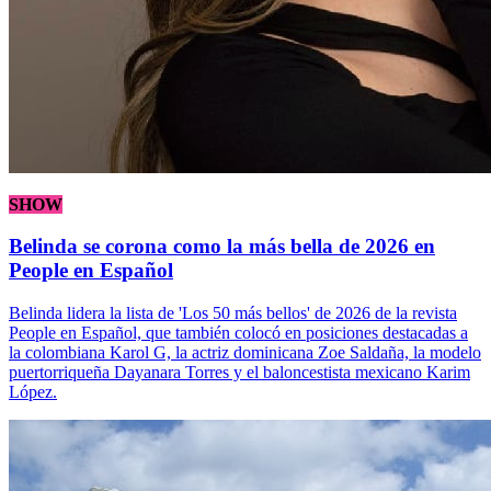
SHOW
Belinda se corona como la más bella de 2026 en
People en Español
Belinda lidera la lista de 'Los 50 más bellos' de 2026 de la revista
People en Español, que también colocó en posiciones destacadas a
la colombiana Karol G, la actriz dominicana Zoe Saldaña, la modelo
puertorriqueña Dayanara Torres y el baloncestista mexicano Karim
López.