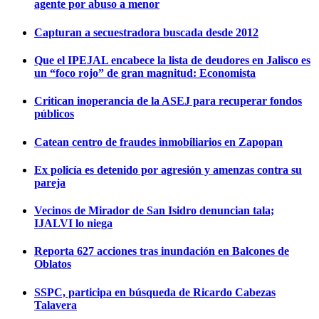
agente por abuso a menor
Capturan a secuestradora buscada desde 2012
Que el IPEJAL encabece la lista de deudores en Jalisco es
un “foco rojo” de gran magnitud: Economista
Critican inoperancia de la ASEJ para recuperar fondos
públicos
Catean centro de fraudes inmobiliarios en Zapopan
Ex policía es detenido por agresión y amenzas contra su
pareja
Vecinos de Mirador de San Isidro denuncian tala;
IJALVI lo niega
Reporta 627 acciones tras inundación en Balcones de
Oblatos
SSPC, participa en búsqueda de Ricardo Cabezas
Talavera