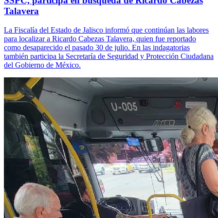
SSPC, participa en búsqueda de Ricardo Cabezas
Talavera
La Fiscalía del Estado de Jalisco informó que continúan las labores
para localizar a Ricardo Cabezas Talavera, quien fue reportado
como desaparecido el pasado 30 de julio. En las indagatorias
también participa la Secretaría de Seguridad y Protección Ciudadana
del Gobierno de México.