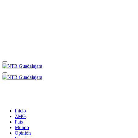
Inicio
ZMG
País
Mundo
Opinión