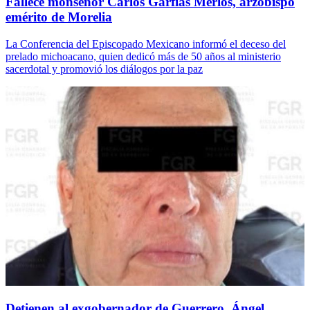
Fallece monseñor Carlos Garfias Merlos, arzobispo
emérito de Morelia
La Conferencia del Episcopado Mexicano informó el deceso del
prelado michoacano, quien dedicó más de 50 años al ministerio
sacerdotal y promovió los diálogos por la paz
Detienen al exgobernador de Guerrero, Ángel