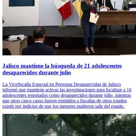
Jalisco mantiene la búsqueda de 21 adolescentes
desaparecidos durante julio
La Vicefiscalía Especial en Personas Desaparecidas de Jalisco
informó que mantiene activas las investigaciones para localizar a 16
adolescentes reportados como desaparecidos durante julio, mientras
que otros cinco casos fueron remitidos a fiscalías de otros estados
existir por indicios de que los menores pudieron salir del estado.