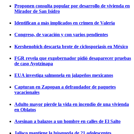
Proponen consulta popular por desarrollo de vivienda en
Mirador de San Isidro
Identifican a más implicados en crimen de Valeria
Congreso, de vacación y con varios pendientes
Kershenobich descarta brote de ciclosporiasis en México
FGR revela que exgobernador pidió desaparecer pruebas
de caso Ayotzinapa
EUA investiga salmonela en jalapeños mexicanos
Capturan en Zapopan a defraudador de paquetes
vacacionales
Adulto mayor pierde la vida en incendio de una vivienda
en Oblatos
Asesinan a balazos a un hombre en calles de El Salto
Jalisco mantiene la búsqueda de 21 adolescentes