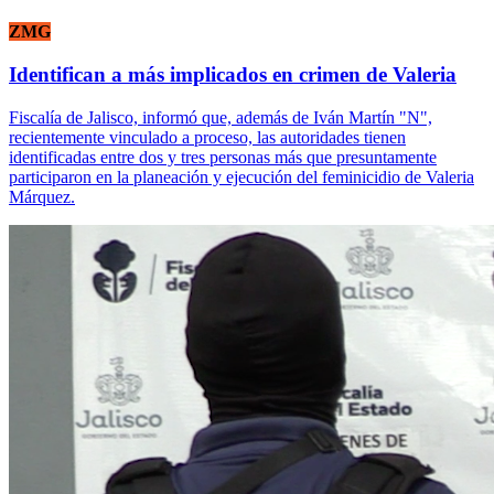
ZMG
Identifican a más implicados en crimen de Valeria
Fiscalía de Jalisco, informó que, además de Iván Martín "N",
recientemente vinculado a proceso, las autoridades tienen
identificadas entre dos y tres personas más que presuntamente
participaron en la planeación y ejecución del feminicidio de Valeria
Márquez.