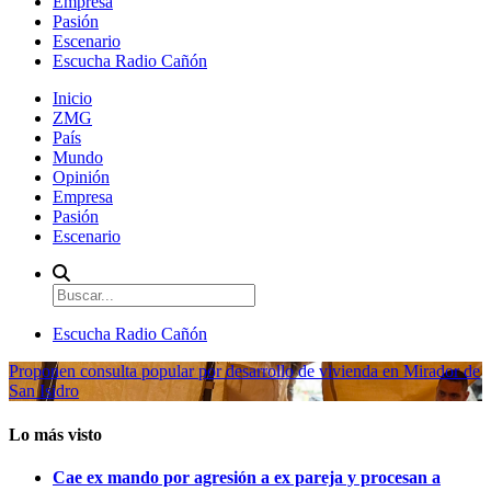
Empresa
Pasión
Escenario
Escucha Radio Cañón
Inicio
ZMG
País
Mundo
Opinión
Empresa
Pasión
Escenario
Escucha Radio Cañón
Proponen consulta popular por desarrollo de vivienda en Mirador de
San Isidro
Lo más visto
Cae ex mando por agresión a ex pareja y procesan a