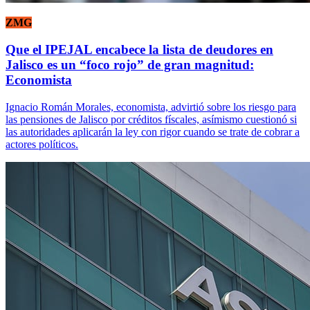
ZMG
Que el IPEJAL encabece la lista de deudores en
Jalisco es un “foco rojo” de gran magnitud:
Economista
Ignacio Román Morales, economista, advirtió sobre los riesgo para
las pensiones de Jalisco por créditos físcales, asímismo cuestionó si
las autoridades aplicarán la ley con rigor cuando se trate de cobrar a
actores políticos.