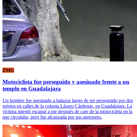
ZMG
Motociclista fue perseguido y asesinado frente a un
templo en Guadalajara
Un hombre fue asesinado a balazos luego de ser perseguido por dos
sujetos en calles de la colonia Lázaro Cárdenas, en Guadalajara. La
víctima intentó escapar a pie después de caer de la motocicleta en la
que circulaba, pero fue alcanzada por sus agresores.