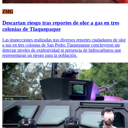
ZMG
Descartan riesgo tras reportes de olor a gas en tres
colonias de Tlaquepaque
Las inspecciones realizadas tras diversos reportes ciudadanos de olor
a gas en tres colonias de San Pedro Tlaquepaque concluyeron sin
detectar niveles de explosividad ni presencia de hidrocarburos que
representaran un riesgo para la población.