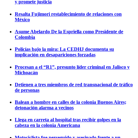
y promete justicia
Resalta Fujimori restablecimiento de relaciones con
México
Asume Abelardo De la Espriella como Presidente de
Colombia
Policías bajo la mira: La CEDHJ documenta su
implicación en desapariciones forzadas
Procesan a el “R1”, presunto líder criminal en Jalisco y
Michoacán
Detienen a tres miembros de red transnacional de tráfico
de personas
Balean a hombre en calles de la colonia Buenos Aires;
detonación alarma a vecinos
Llega en carreta al hospital tras recibir golpes en la
cabeza en la colonia Americana
Motociclista fue perseguido y asesinado frente a un