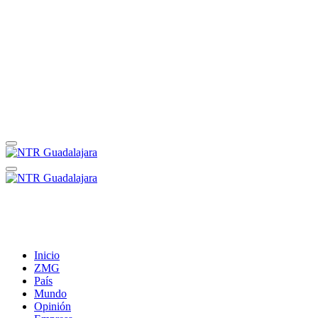
Inicio
ZMG
País
Mundo
Opinión