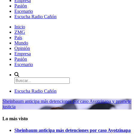
Empresa
Pasión
Escenario
Escucha Radio Cañón
Inicio
ZMG
País
Mundo
Opinión
Empresa
Pasión
Escenario
Escucha Radio Cañón
Sheinbaum anticipa más detenciones por caso Ayotzinapa y promete
justicia
Lo más visto
Sheinbaum anticipa más detenciones por caso Ayotzinapa