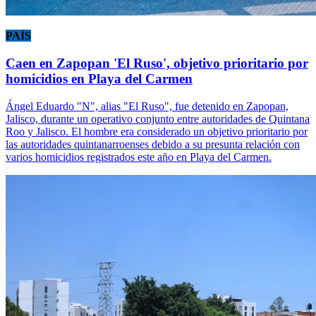
PAÍS
Caen en Zapopan 'El Ruso', objetivo prioritario por
homicidios en Playa del Carmen
Ángel Eduardo "N", alias "El Ruso", fue detenido en Zapopan,
Jalisco, durante un operativo conjunto entre autoridades de Quintana
Roo y Jalisco. El hombre era considerado un objetivo prioritario por
las autoridades quintanarroenses debido a su presunta relación con
varios homicidios registrados este año en Playa del Carmen.