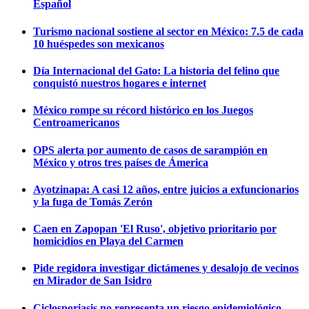
Español
Turismo nacional sostiene al sector en México: 7.5 de cada
10 huéspedes son mexicanos
Día Internacional del Gato: La historia del felino que
conquistó nuestros hogares e internet
México rompe su récord histórico en los Juegos
Centroamericanos
OPS alerta por aumento de casos de sarampión en
México y otros tres países de Ámerica
Ayotzinapa: A casi 12 años, entre juicios a exfuncionarios
y la fuga de Tomás Zerón
Caen en Zapopan 'El Ruso', objetivo prioritario por
homicidios en Playa del Carmen
Pide regidora investigar dictámenes y desalojo de vecinos
en Mirador de San Isidro
Ciclosporiasis no representa un riesgo epidemiológico