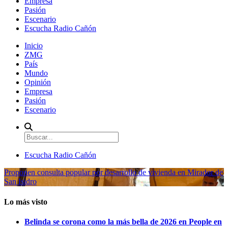
Empresa
Pasión
Escenario
Escucha Radio Cañón
Inicio
ZMG
País
Mundo
Opinión
Empresa
Pasión
Escenario
Escucha Radio Cañón
Proponen consulta popular por desarrollo de vivienda en Mirador de
San Isidro
Lo más visto
Belinda se corona como la más bella de 2026 en People en