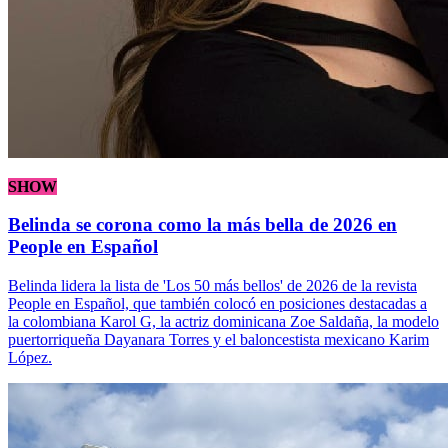
SHOW
Belinda se corona como la más bella de 2026 en
People en Español
Belinda lidera la lista de 'Los 50 más bellos' de 2026 de la revista
People en Español, que también colocó en posiciones destacadas a
la colombiana Karol G, la actriz dominicana Zoe Saldaña, la modelo
puertorriqueña Dayanara Torres y el baloncestista mexicano Karim
López.