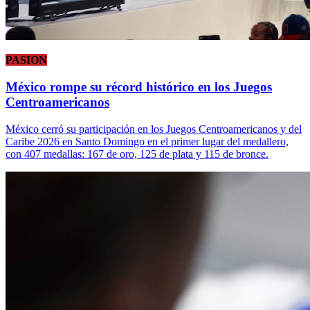
PASION
México rompe su récord histórico en los Juegos
Centroamericanos
México cerró su participación en los Juegos Centroamericanos y del
Caribe 2026 en Santo Domingo en el primer lugar del medallero,
con 407 medallas: 167 de oro, 125 de plata y 115 de bronce.