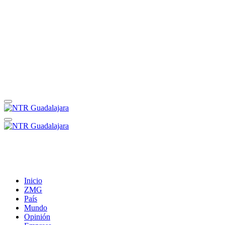
Inicio
ZMG
País
Mundo
Opinión