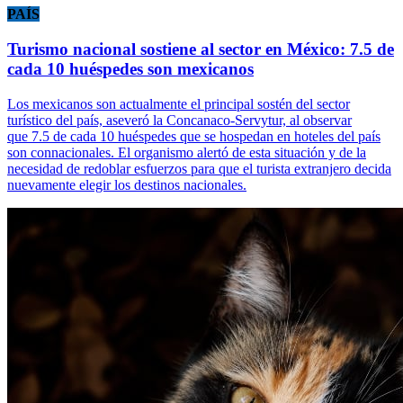
PAÍS
Turismo nacional sostiene al sector en México: 7.5 de
cada 10 huéspedes son mexicanos
Los mexicanos son actualmente el principal sostén del sector
turístico del país, aseveró la Concanaco-Servytur, al observar
que 7.5 de cada 10 huéspedes que se hospedan en hoteles del país
son connacionales. El organismo alertó de esta situación y de la
necesidad de redoblar esfuerzos para que el turista extranjero decida
nuevamente elegir los destinos nacionales.