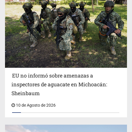
Incendio forestal en Canadá obliga a evacuar a más de
EU no informó sobre amenazas a
20 mil personas
inspectores de aguacate en Michoacán:
Sheinbaum
10 de Agosto de 2026