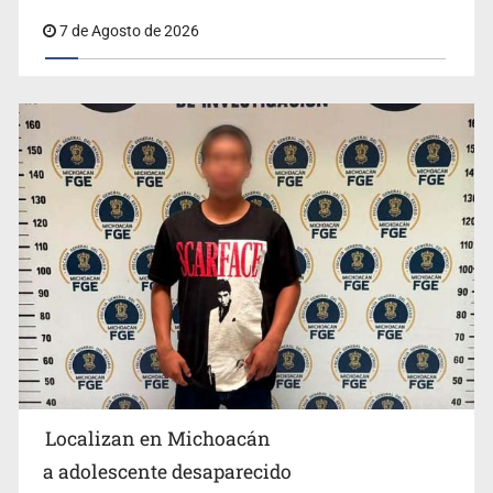
7 de Agosto de 2026
México no está preparado para una intervención
unilateral de EUA contra cárteles
Localizan en Michoacán
Procesan a el “R1”, presunto líder criminal en Jalisco y
a adolescente desaparecido