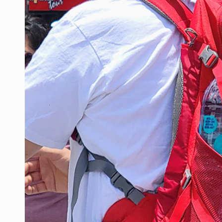
Mujer resulta lesionada tras ataqu
Vinculan a pareja que extorsionaba 
Mueren cuatro personas por volcad
Ken Salazar afirma que no tiene ev
Sheinbaum se reúnen secretario de
Vinculan a responsable de homicid
Buscan reformar Ley de Salud en Ja