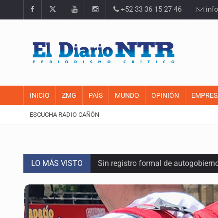
+52 33 36 15 27 46
inf
INICIO
ZMG
PAÍS
MUNDO
OPINIÓN
EMPRES
ESCUCHA RADIO CAÑÓN
LO MÁS VISTO
Sin registro formal de autogobiern
Citarían a Medrano si persiste falt
Asesinan a tres luego de dos ata