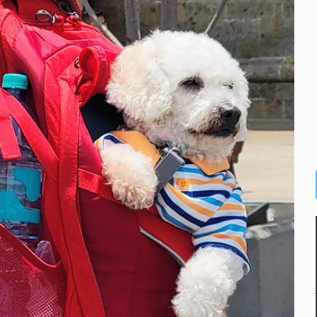
e de pitbull en Zapopan
con peluches para exigir 'cobro de piso'
ura en San Miguel el Alto
idencia de vínculos entre el gobierno de México y el crimen org
 Estado del Vaticano
io registrado en 2025 en Tlaquepaque
lisco para emitir alertas sanitarias por mala calidad del agua