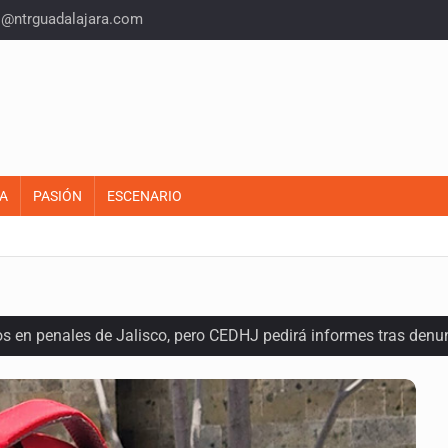
o@ntrguadalajara.com
A
PASIÓN
ESCENARIO
os en penales de Jalisco, pero CEDHJ pedirá informes tras denu
a de diálogo con vecinos de Mirador San Isidro
ques armados