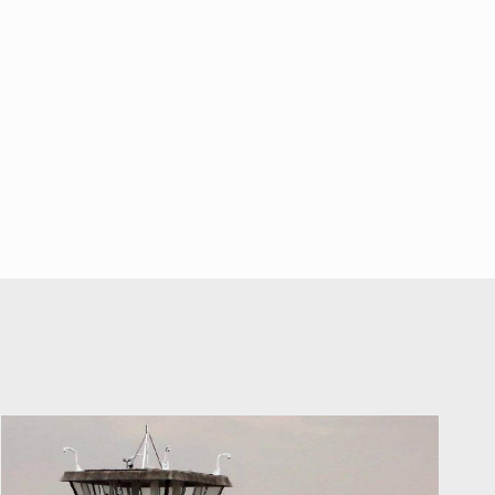
falta de diálogo con vecinos de
Mirador San Isidro