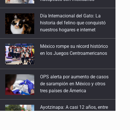
historia del felino que conquistó
nuestros hogares e internet
México rompe su récord histórico
en los Juegos Centroamericanos
OPS alerta por aumento de casos
de sarampión en México y otros
tres países de Ámerica
Ayotzinapa: A casi 12 años, entre
juicios a exfuncionarios y la fuga
de Tomás Zerón
Caen en Zapopan 'El Ruso',
objetivo prioritario por homicidios