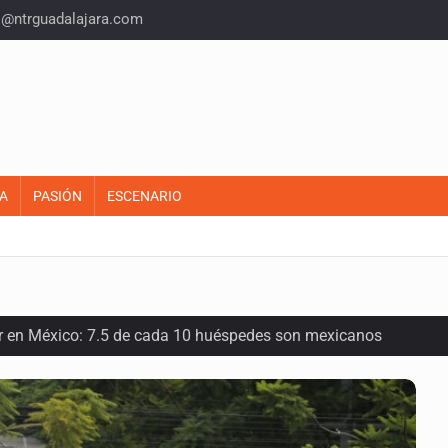
o@ntrguadalajara.com
A
PASIÓN
ESCENARIO
or en México: 7.5 de cada 10 huéspedes son mexicanos
oria del felino que conquistó nuestros hogares e internet
en los Juegos Centroamericanos