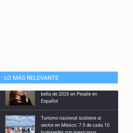
LO MÁS RELEVANTE
Turismo nacional sostiene al
sector en México: 7.5 de cada 10
huéspedes son mexicanos
Día Internacional del Gato: La