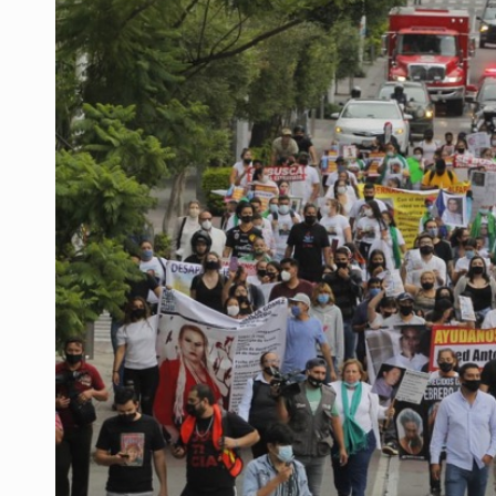
OPS alerta por aumento de casos d
Ayotzinapa: A casi 12 años, entre 
Caen en Zapopan 'El Ruso', objetiv
Pide regidora investigar dictámene
Ciclosporiasis no representa un r
Detienen en CDMX a Guadalupe “N”
Belinda se corona como la más bel