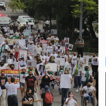
e sarampión en México y otros tres países de Ámerica
juicios a exfuncionarios y la fuga de Tomás Zerón
o prioritario por homicidios en Playa del Carmen
s y desalojo de vecinos en Mirador de San Isidro
iesgo epidemiológico masivo
 por huachicol
la de 2026 en People en Español