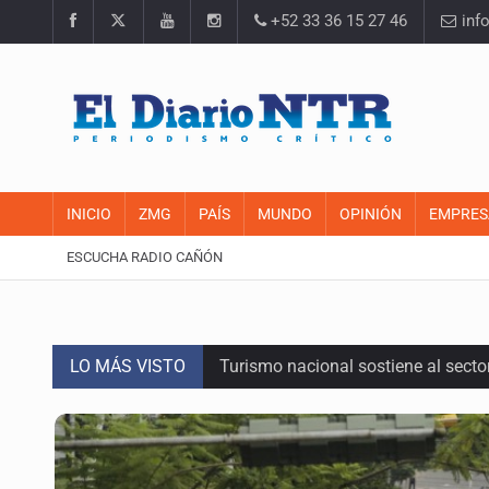
+52 33 36 15 27 46
inf
INICIO
ZMG
PAÍS
MUNDO
OPINIÓN
EMPRES
ESCUCHA RADIO CAÑÓN
LO MÁS VISTO
Turismo nacional sostiene al sect
Día Internacional del Gato: La hist
México rompe su récord histórico 