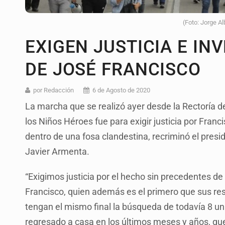
(Foto: Jorge A
EXIGEN JUSTICIA E IN
DE JOSÉ FRANCISCO
por Redacción
6 de Agosto de 2020
La marcha que se realizó ayer desde la Rectoría de
los Niños Héroes fue para exigir justicia por Fran
dentro de una fosa clandestina, recriminó el presi
Javier Armenta.
“Exigimos justicia por el hecho sin precedentes d
Francisco, quien además es el primero que sus re
tengan el mismo final la búsqueda de todavía 8 uni
regresado a casa en los últimos meses y años, qu