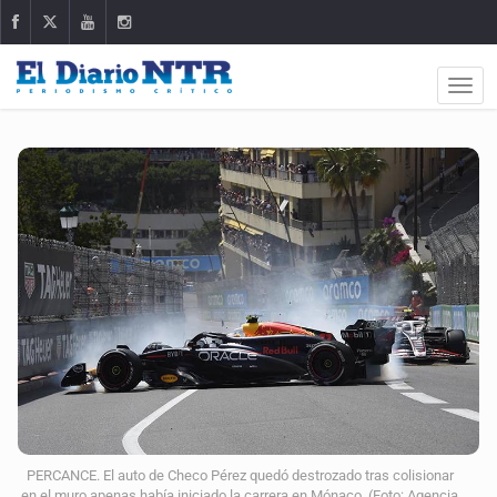
PERCANCE. El auto de Checo Pérez quedó destrozado tras colisionar
en el muro apenas había iniciado la carrera en Mónaco. (Foto: Agencia