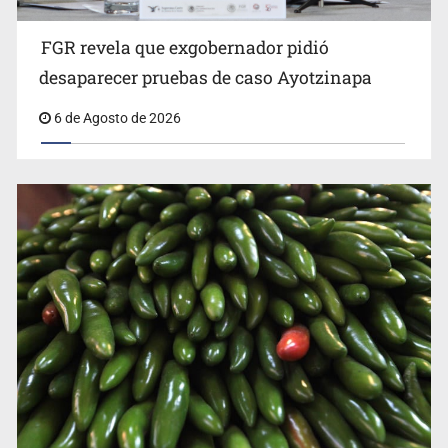
FGR revela que exgobernador pidió
Kershenobich descarta brote de ciclosporiasis en
desaparecer pruebas de caso Ayotzinapa
México
6 de Agosto de 2026