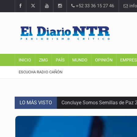
+52 33 36 15 27 46
inf
INICIO
ZMG
PAÍS
MUNDO
OPINIÓN
EMPRES
ESCUCHA RADIO CAÑÓN
LO MÁS VISTO
Concluye Somos Semillas de Paz 
Robles pide no politizar la crisis d
Condenan a 40 años a mujer por fem