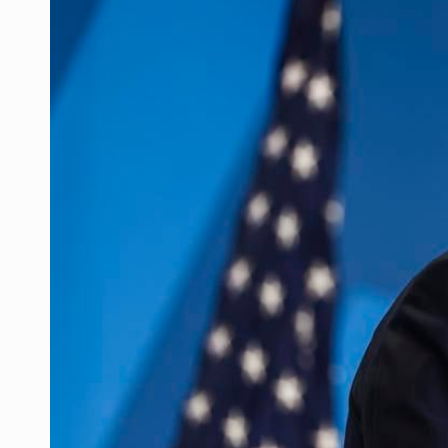
IJCF despidió a perito en Lagos d
México sub 20 es campeón tras der
Detienen a presunto asaltante lig
Fallece Don Nelson, quíntuple cam
Netanyahu rechaza plan de Trump
Detienen a 28 personas y aseguran
Premian herramienta del Imeplan