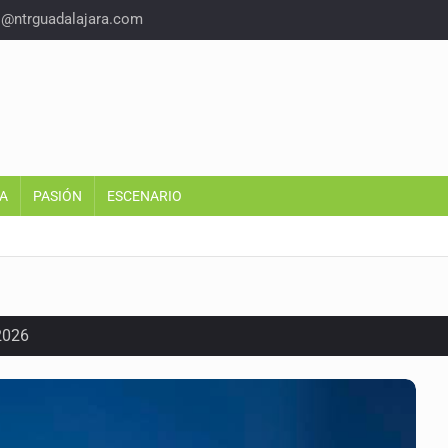
o@ntrguadalajara.com
A
PASIÓN
ESCENARIO
2026
el agua
inicidio de su hija en El Salto