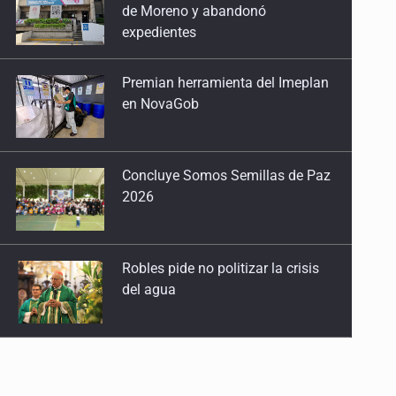
de Moreno y abandonó
expedientes
Premian herramienta del Imeplan
en NovaGob
Concluye Somos Semillas de Paz
2026
Robles pide no politizar la crisis
del agua
México sub 20 es campeón tras
derrotar 2-0 a Estados Unidos en