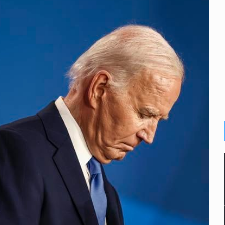
e Moreno y abandonó expedientes
rotar 2-0 a Estados Unidos en el Azteca
ado a 26 robos en AMG
peón NBA, a los 86 años
 para Gaza
 arsenal durante operativo en Mazatlán
 en NovaGob