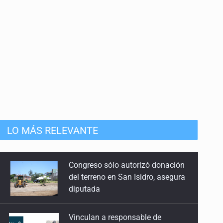
anizado
LO MÁS RELEVANTE
Vinculan a responsable de
homicidio registrado en 2025 en
Tlaquepaque
Estados Unidos suspende