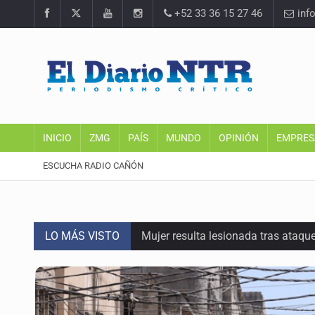
+52 33 36 15 27 46
inf
INICIO
ZMG
PAÍS
MUNDO
OPINIÓN
EMPRES
ESCUCHA RADIO CAÑÓN
LO MÁS VISTO
Mujer resulta lesionada tras ataqu
Vinculan a pareja que extorsionaba 
Mueren cuatro personas por volcad