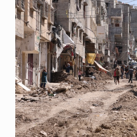
Ken Salazar afirma que no tiene ev
Sheinbaum se reúnen secretario de
Vinculan a responsable de homicid
Parolin expresa respaldo a madre
Impulsan jornada informativa sobre
Visita del cardenal Pietro Parolin f
Congreso sólo autorizó donación de