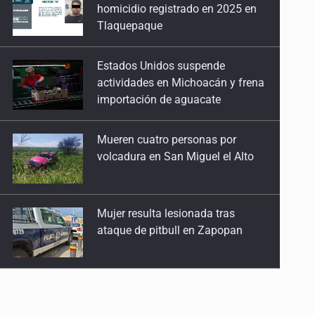
actividades en Michoacán y frena
importación de aguacate
Mueren cuatro personas por
volcadura en San Miguel el Alto
Mujer resulta lesionada tras
ataque de pitbull en Zapopan
Vinculan a pareja que
extorsionaba con peluches para
exigir 'cobro de piso'
Ken Salazar afirma que no tiene
evidencia de vínculos entre el