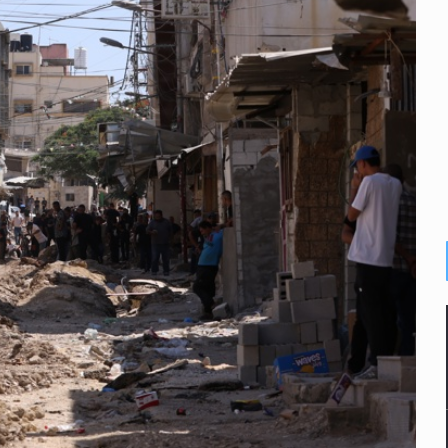
idencia de vínculos entre el gobierno de México y el crimen org
 Estado del Vaticano
io registrado en 2025 en Tlaquepaque
s buscadoras
 epilepsia en Six Flags
ortalecerá la relación entre México y el Vaticano
l terreno en San Isidro, asegura diputada