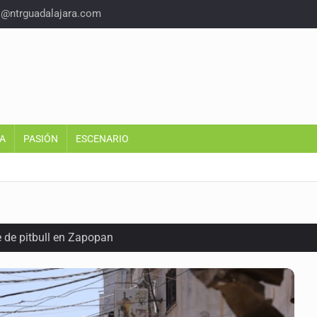
o@ntrguadalajara.com
A
PASIÓN
ESCENARIO
e de pitbull en Zapopan
con peluches para exigir 'cobro de piso'
ura en San Miguel el Alto