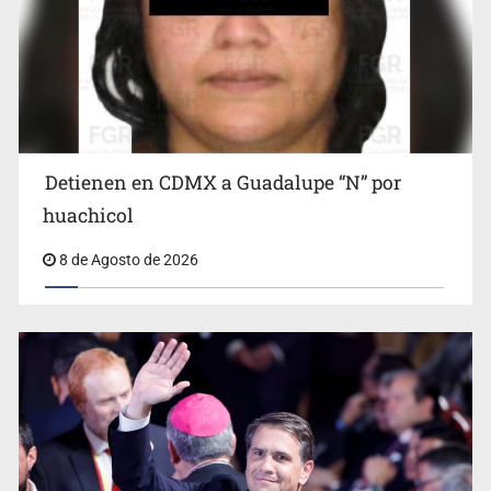
Detienen en CDMX a Guadalupe “N” por
Ciclosporiasis no representa un riesgo epidemiológico
masivo
huachicol
8 de Agosto de 2026