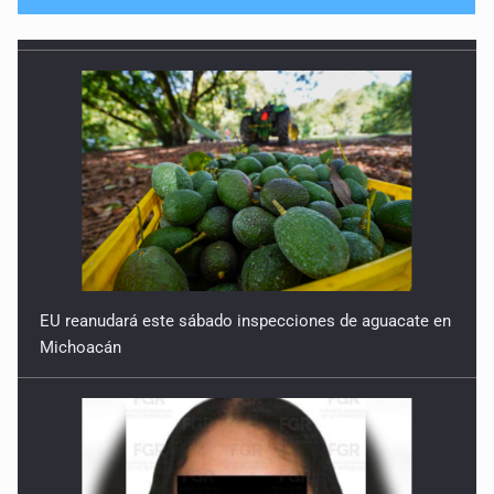
No hay problema de salud
11 de Julio de 2026
Detienen en Tlajomulco a hombre con dos armas de fuego
y más de 50 cartuchos
10 de Julio de 2026
Instalan mesa de seguridad para conductores de ERT
9 de Julio de 2026
EU reanudará este sábado inspecciones de aguacate en
Michoacán
Que tiradero
10 de Julio de 2026
Detienen a conductor por amenazar con arma tras
incidente vial