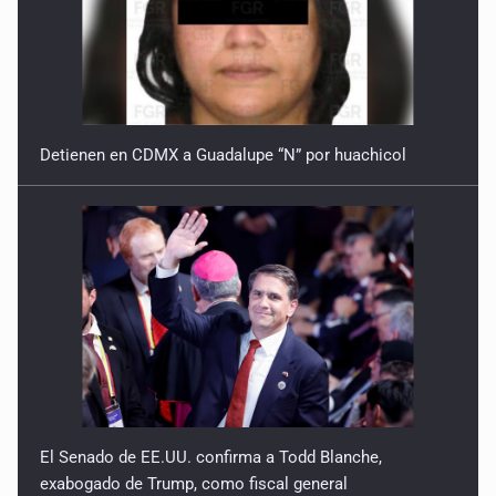
9 de Julio de 2026
Reactivarán contraflujo en López Mateos Sur a partir del
13 de julio
9 de Julio de 2026
Detienen en CDMX a Guadalupe “N” por huachicol
Y no se enoje con el FBI
9 de Julio de 2026
Lo que quedó del mundial
8 de Julio de 2026
Hombre es investigado por ser autor intelectual del
feminicidio de su madre
7 de Julio de 2026
El Senado de EE.UU. confirma a Todd Blanche,
exabogado de Trump, como fiscal general
A ver cuántos quedan