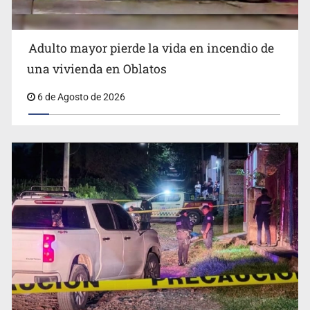
Adulto mayor pierde la vida en incendio de
Capturan en Zapopan a defraudador de paquetes
una vivienda en Oblatos
vacacionales
6 de Agosto de 2026