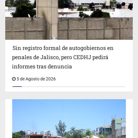
Buscan reformar Ley de Salud en Jalisco para emitir
Sin registro formal de autogobiernos en
alertas sanitarias por mala calidad del agua
penales de Jalisco, pero CEDHJ pedirá
informes tras denuncia
5 de Agosto de 2026