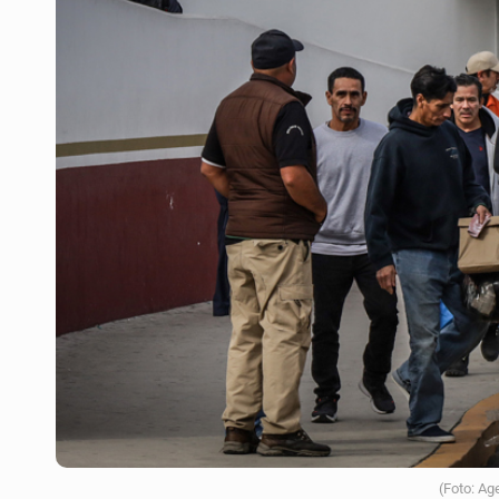
Vecinos de Mirador de San Isidro d
Reporta 627 acciones tras inundac
Fiscalía continúa búsqueda de Ric
Proponen consulta popular por desa
Buscan a otros tres por feminicidi
Fiscalías, SIAPA y transporte, ent
Que el IPEJAL encabece la lista de
(Foto: Ag