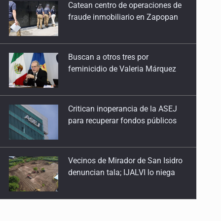
feminicidio de Valeria Márquez
Critican inoperancia de la ASEJ
para recuperar fondos públicos
Vecinos de Mirador de San Isidro
denuncian tala; IJALVI lo niega
EUA investiga salmonela en
jalapeños mexicanos
Proponen consulta popular por
desarrollo de vivienda en Mirador