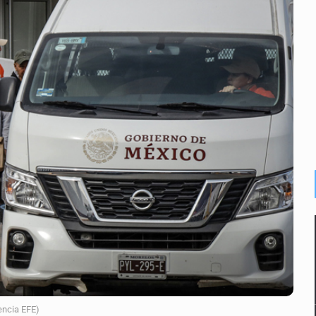
enuncian tala; IJALVI lo niega
ión en Balcones de Oblatos
ardo Cabezas Talavera
rrollo de vivienda en Mirador de San Isidro
o de Valeria Márquez
re los asuntos pendientes del Congreso
 deudores en Jalisco es un “foco rojo” de gran magnitud: Econo
encia EFE)