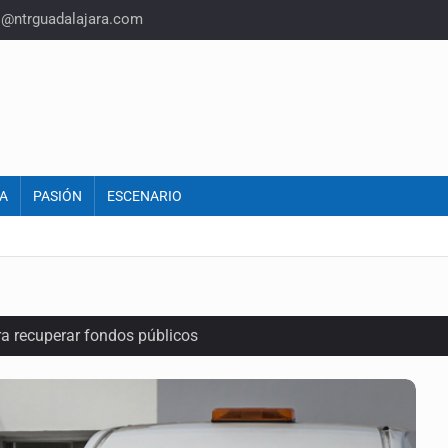
o@ntrguadalajara.com
A
PASIÓN
ESCENARIO
ra recuperar fondos públicos
raude inmobiliario en Zapopan
n y amenzas contra su pareja