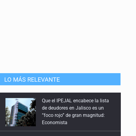
Que el IPEJAL encabece la lista
de deudores en Jalisco es un
mista
“foco rojo” de gran magnitud:
LO MÁS RELEVANTE
Economista
Catean centro de operaciones de
fraude inmobiliario en Zapopan
Buscan a otros tres por