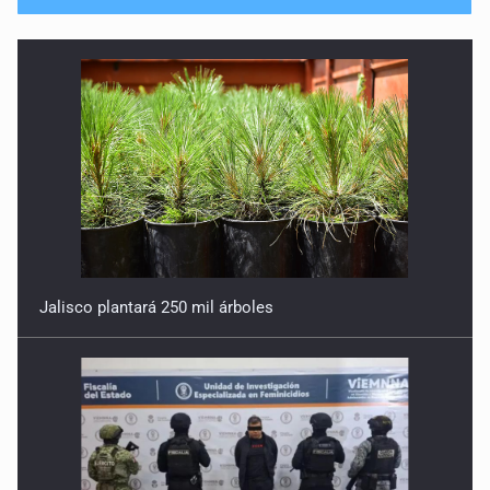
No hay problema de salud
11 de Julio de 2026
Detienen en Tlajomulco a hombre con dos armas de fuego
y más de 50 cartuchos
10 de Julio de 2026
Instalan mesa de seguridad para conductores de ERT
9 de Julio de 2026
Jalisco plantará 250 mil árboles
Que tiradero
10 de Julio de 2026
Detienen a conductor por amenazar con arma tras
incidente vial