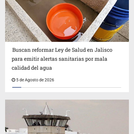
Buscan reformar Ley de Salud en Jalisco
Citarían a Medrano si persiste falta de diálogo con
para emitir alertas sanitarias por mala
vecinos de Mirador San Isidro
calidad del agua
5 de Agosto de 2026