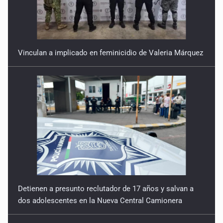
9 de Julio de 2026
Reactivarán contraflujo en López Mateos Sur a partir del
13 de julio
Vinculan a implicado en feminicidio de Valeria Márquez
9 de Julio de 2026
Y no se enoje con el FBI
9 de Julio de 2026
Lo que quedó del mundial
8 de Julio de 2026
Hombre es investigado por ser autor intelectual del
feminicidio de su madre
Detienen a presunto reclutador de 17 años y salvan a
7 de Julio de 2026
dos adolescentes en la Nueva Central Camionera
A ver cuántos quedan