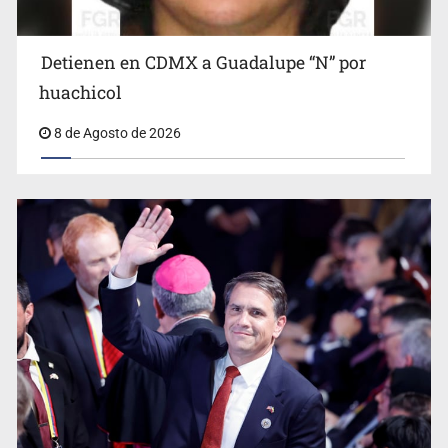
Detienen en CDMX a Guadalupe “N” por
Ciclosporiasis no representa un riesgo epidemiológico
masivo
huachicol
8 de Agosto de 2026