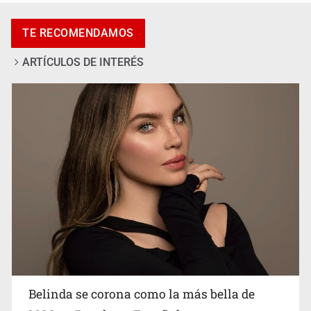
Pide regidora investigar dictámenes y desalojo de
TE RECOMENDAMOS
vecinos en Mirador de San Isidro
ARTÍCULOS DE INTERÉS
Ciclosporiasis no representa un riesgo epidemiológico
masivo
Belinda se corona como la más bella de