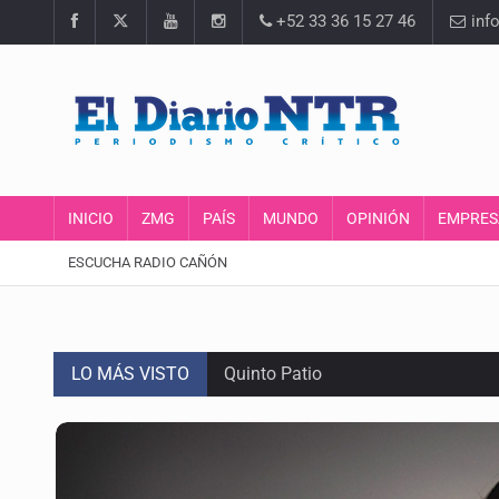
+52 33 36 15 27 46
inf
INICIO
ZMG
PAÍS
MUNDO
OPINIÓN
EMPRES
ESCUCHA RADIO CAÑÓN
LO MÁS VISTO
Quinto Patio
Créditos fiscales por anomalías 
Tiene Zapopan las colonias más car