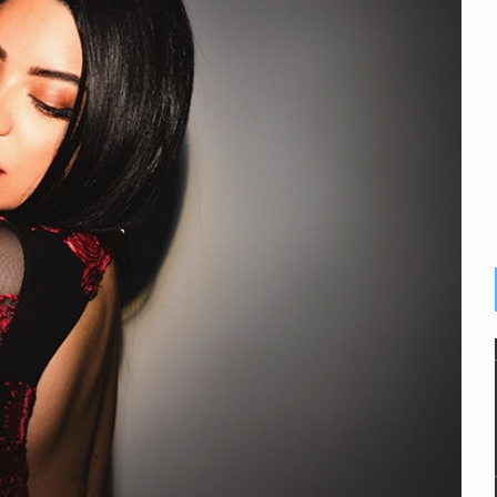
idencia acusan fallas estructurales
abajo digno
ones multiorgánicas
Juventudes
llas en Siteur
gir la liberación de Ernesto Ruffo