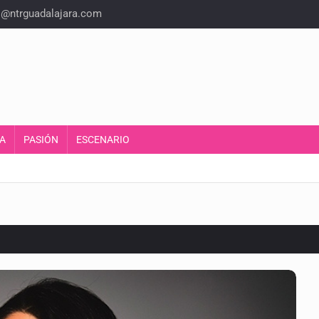
o@ntrguadalajara.com
A
PASIÓN
ESCENARIO
suman 1,775 mdp
as del país para vivir