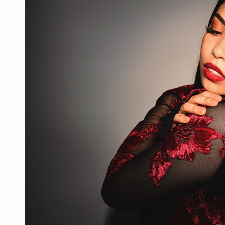
Vecinos de Torre A en Latitud Prov
3.5 millones de jaliscienses, sin tr
IMSS Jalisco concreta dos donaci
Anuncian actividades por Mes de 
Dinero oscuro
Se cumplió plazo y continúan las fa
Anuncian comité ciudadano para exi