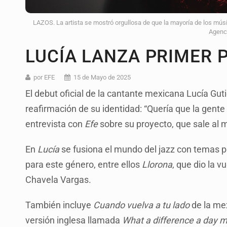
LAZOS. La artista se mostró orgullosa de que la mayoría de los músic
Agenc
LUCÍA LANZA PRIMER 
por EFE
15 de Mayo de 2025
El debut oficial de la cantante mexicana Lucía Gut
reafirmación de su identidad: “Quería que la gente
entrevista con
Efe
sobre su proyecto, que sale al 
En
Lucía
se fusiona el mundo del jazz con temas 
para este género, entre ellos
Llorona
, que dio la 
Chavela Vargas.
También incluye
Cuando vuelva a tu lado
de la mex
versión inglesa llamada
What a difference a day 