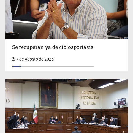
Se recuperan ya de ciclosporiasis
UdeG convierte residuos de agave en biotextil
7 de Agosto de 2026