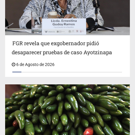
FGR revela que exgobernador pidió
Kershenobich descarta brote de ciclosporiasis en
desaparecer pruebas de caso Ayotzinapa
México
6 de Agosto de 2026