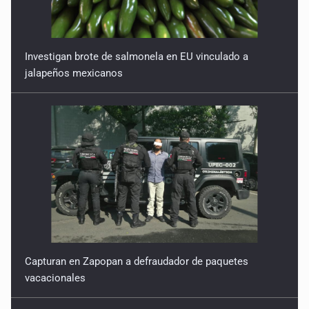
Investigan brote de salmonela en EU vinculado a
jalapeños mexicanos
Capturan en Zapopan a defraudador de paquetes
vacacionales