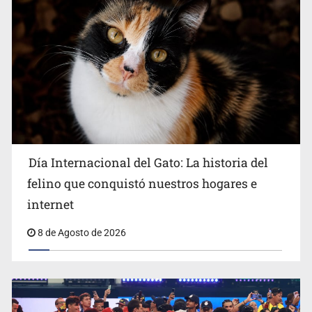
Turismo nacional sostiene al sector en México: 7.5 de
Día Internacional del Gato: La historia del
cada 10 huéspedes son mexicanos
felino que conquistó nuestros hogares e
internet
8 de Agosto de 2026