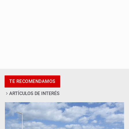
Ciclosporiasis no representa un riesgo epidemiológico
TE RECOMENDAMOS
masivo
ARTÍCULOS DE INTERÉS