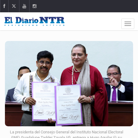
La presidenta del Consejo General del Instituto Nacional Electoral
(INE) Guadalupe Taddei Zavala (d), entrega a Hugo Aguilar (i) su